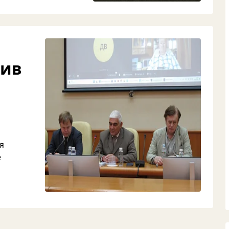
тив
я
е