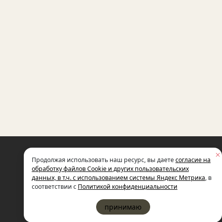
НЕКОММЕРЧЕСКАЯ ОРГАНИЗАЦИЯ
Продолжая использовать наш ресурс, вы даете
согласие на
МЕЖДУНАРОДНЫЙ ФОНД
СОЦИАЛЬНО-ЭКОНОМИЧЕСКИХ
обработку файлов Cookie и других пользовательских
И ПОЛИТОЛОГИЧЕСКИХ ИССЛЕДОВ
данных, в т.ч. с использованием системы Яндекс Метрика
, в
ИМЕНИ М.С. ГОРБАЧЕВА (ГОРБАЧЕВ-
соответствии с
Политикой конфиденциальности
принимаю