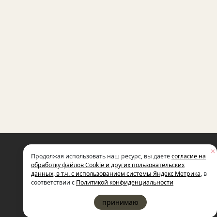
НЕКОММЕРЧЕСКАЯ ОРГАНИЗАЦИЯ
Продолжая использовать наш ресурс, вы даете
согласие на
МЕЖДУНАРОДНЫЙ ФОНД
СОЦИАЛЬНО-ЭКОНОМИЧЕСКИХ
обработку файлов Cookie и других пользовательских
И ПОЛИТОЛОГИЧЕСКИХ ИССЛЕДОВ
данных, в т.ч. с использованием системы Яндекс Метрика
, в
ИМЕНИ М.С. ГОРБАЧЕВА (ГОРБАЧЕВ-
соответствии с
Политикой конфиденциальности
принимаю