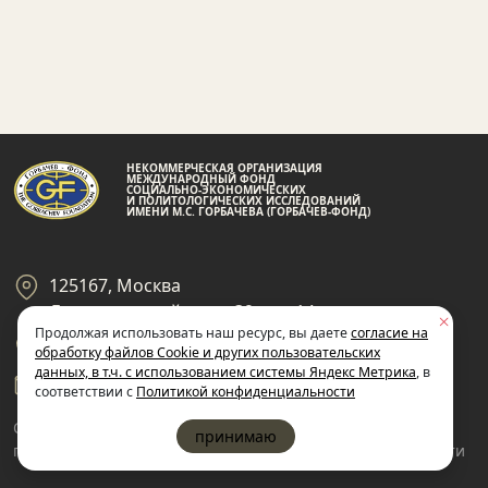
НЕКОММЕРЧЕСКАЯ ОРГАНИЗАЦИЯ
МЕЖДУНАРОДНЫЙ ФОНД
СОЦИАЛЬНО-ЭКОНОМИЧЕСКИХ
И ПОЛИТОЛОГИЧЕСКИХ ИССЛЕДОВАНИЙ
ИМЕНИ М.С. ГОРБАЧЕВА (ГОРБАЧЕВ-ФОНД)
125167, Москва
Ленинградский пр-кт 39, стр 14
Продолжая использовать наш ресурс, вы даете
согласие на
+7 495 945-59-99
обработку файлов Cookie и других пользовательских
данных, в т.ч. с использованием системы Яндекс Метрика
, в
gf@gorby.ru
соответствии с
Политикой конфиденциальности
Cогласие на обработку
Политика
принимаю
пользовательских данных
конфиденциальности