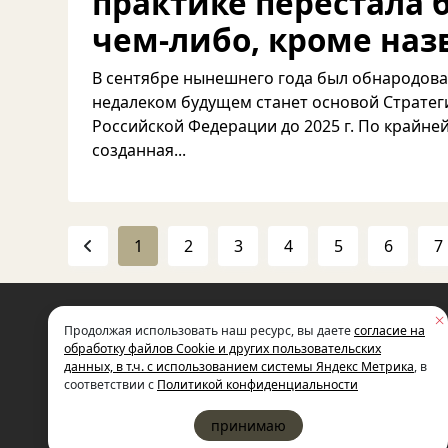
практике перестала 
чем-либо, кроме наз
В сентябре нынешнего года был обнародован
недалеком будущем станет основой Стратег
Российской Федерации до 2025 г. По крайней
созданная...
1
2
3
4
5
6
7
НЕКОММЕРЧЕСКАЯ ОРГАНИЗАЦИЯ
Продолжая использовать наш ресурс, вы даете
согласие на
МЕЖДУНАРОДНЫЙ ФОНД
СОЦИАЛЬНО-ЭКОНОМИЧЕСКИХ
обработку файлов Cookie и других пользовательских
И ПОЛИТОЛОГИЧЕСКИХ ИССЛЕДОВ
данных, в т.ч. с использованием системы Яндекс Метрика
, в
ИМЕНИ М.С. ГОРБАЧЕВА (ГОРБАЧЕВ-
соответствии с
Политикой конфиденциальности
принимаю