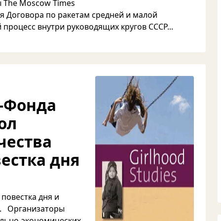
ы The Moscow Times
я Договора по ракетам средней и малой
процесс внутри руководящих кругов СССР...
в-Фонда
ол
чества
овестка дня
 повестка дня и
 г. Организаторы
ально-экономических