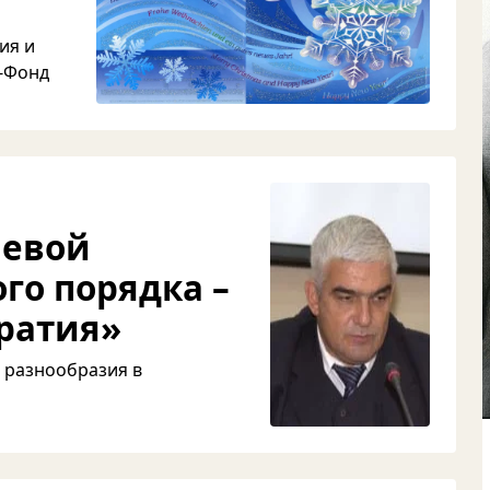
ия и
в-Фонд
чевой
го порядка –
ратия»
 разнообразия в