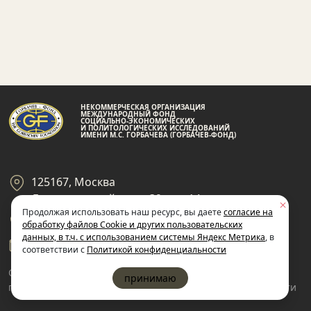
НЕКОММЕРЧЕСКАЯ ОРГАНИЗАЦИЯ
МЕЖДУНАРОДНЫЙ ФОНД
СОЦИАЛЬНО-ЭКОНОМИЧЕСКИХ
И ПОЛИТОЛОГИЧЕСКИХ ИССЛЕДОВАНИЙ
ИМЕНИ М.С. ГОРБАЧЕВА (ГОРБАЧЕВ-ФОНД)
125167, Москва
Ленинградский пр-кт 39, стр 14
Продолжая использовать наш ресурс, вы даете
согласие на
+7 495 945-59-99
обработку файлов Cookie и других пользовательских
данных, в т.ч. с использованием системы Яндекс Метрика
, в
gf@gorby.ru
соответствии с
Политикой конфиденциальности
Cогласие на обработку
Политика
принимаю
пользовательских данных
конфиденциальности