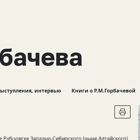
рбачева
выступления, интервью
Книги о Р.М.Горбачевой
е Рубцовске Западно-Сибирского (ныне Алтайского)