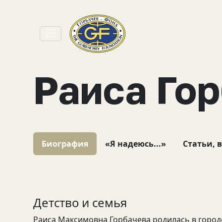
Раиса Го
Биография
«Я надеюсь...»
Статьи, 
Детство и семья
Раиса Максимовна Горбачева родилась в город