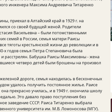
жного инженера Максима Андреевича Титаренко
, приехал в Алтайский край в 1929 г. на
мился со своей будущей женой. Родители
астасия Васильевна – были потомственными
ких семей в России, семья матери Раисы
се тяготы крестьянской жизни до революции и в
30-х годов семья Петра Степановича была
е и расстрелян. Бабушка Раисы Максимовны - жена
ставшиеся четверо детей были брошены на произвол
железной дороге, семья находилась в бесконечных
рудом удалось получить постоянное жилье. Раисе
на прекрасно училась, и в 1949 г. окончила школу
едалью. Это давало право поступления без
ное заведение СССР. Раиса Титаренко выбрала
енного университета им. М.В. Ломоносова (МГУ).