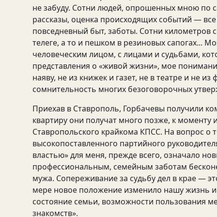
не забуду. Сотни людей, опрошенных мною по 
рассказы, оценка происходящих событий — все 
повседневный быт, заботы. Сотни километров 
телеге, а то и пешком в резиновых сапогах... 
человеческим лицом, с лицами и судьбами, кот
представления о «живой жизни», мое понимание
наяву, не из книжек и газет, не в театре и не и
сомнительность многих безоговорочных утвер
Приехав в Ставрополь, Горбачевы получили ко
квартиру они получат много позже, к моменту
Ставропольского крайкома КПСС. На вопрос о т
высокопоставленного партийного руководителя
властью» для меня, прежде всего, означало н
профессиональным, семейным заботам бесконе
мужа. Сопереживание за судьбу дел в крае — это
мере новое положение изменило нашу жизнь и 
состояние семьи, возможности пользования м
знакомств».