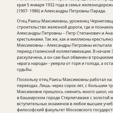
края 5 января 1932 года в семье железнодоро
(1907- 1986) и Александры Петровны Парада.
Отец Раисы Максимовны, уроженец Черниговщины
строительство железной дороги, где и познако
Александры Петровны – Петр Степанович и Ан
крестьянами. Так же, как и миллионы крестьянс
Максимовны – Александры Петровны испытала в
период сталинской коллективизации. В начале 
раскулачена, а он сам был обвинен в троцкизм
«врага народа» - умерла от горя и голода, а о
судьбы.
Поскольку отец Раисы Максимовны работал на 
переездах. Лишь через сорок лет, с большим т
Максимовне пришлось сменить много школ, но о
в башкирском городе Стерлитамаке с золотой м
вступительных экзаменов в любое высшее учеб
философский факультет Московского государств