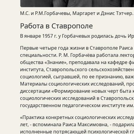
М.С. и Р.М.Горбачевы, Маргарет и Дэнис Тэтчер.
Работа в Ставрополе
В январе 1957 г. у Горбачевых родилась дочь И
Первые четыре года жизни в Ставрополе Раиса
специальности. Р. М. Горбачёва работала лект
общества «Знание», преподавала на кафедре 
института, Ставропольского сельскохозяйстве
социологией, сыгравшей, по ее признанию, ва
Материалы социологических исследований, про
диссертации «Формирование новых черт быта к
социологических исследований в Ставропольско
государственном педагогическом институте им.
«Практика конкретных социологических исследо
лет, - вспоминала Раиса Максимовна, - подарил
исполненные потрясающей психологической глу