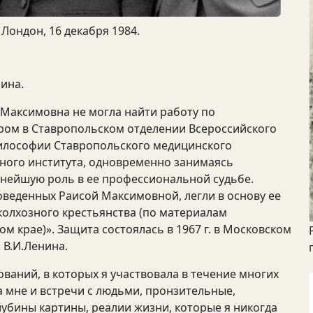
 Лондон, 16 декабря 1984.
рина.
 Максимовна не могла найти работу по
ором в Ставропольском отделении Всероссийского
философии Ставропольского медицинского
нного института, одновременно занимаясь
жнейшую роль в ее профессиональной судьбе.
веденных Раисой Максимовной, легли в основу ее
олхозного крестьянства (по материалам
м крае)». Защита состоялась в 1967 г. в Московском
 В.И.Ленина.
г
ваний, в которых я участвовала в течение многих
а мне и встречи с людьми, пронзительные,
бины картины, реалии жизни, которые я никогда