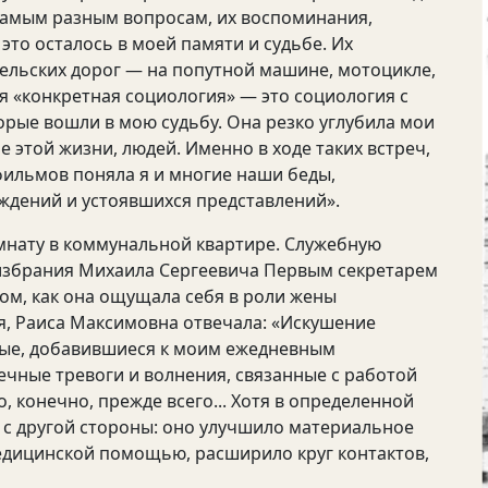
самым разным вопросам, их воспоминания,
это осталось в моей памяти и судьбе. Их
сельских дорог — на попутной машине, мотоцикле,
Моя «конкретная социология» — это социология с
орые вошли в мою судьбу. Она резко углубила мои
 этой жизни, людей. Именно в ходе таких встреч,
з фильмов поняла я и многие наши беды,
ждений и устоявшихся представлений».
мнату в коммунальной квартире. Служебную
 избрания Михаила Сергеевича Первым секретарем
ом, как она ощущала себя в роли жены
, Раиса Максимовна отвечала: «Искушение
овые, добавившиеся к моим ежедневным
чные тревоги и волнения, связанные с работой
, конечно, прежде всего... Хотя в определенной
с другой стороны: оно улучшило материальное
едицинской помощью, расширило круг контактов,