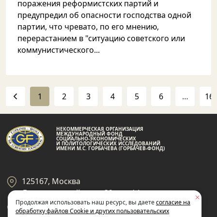
поражения реформистских партий и
предупредил об опасности господства одной
партии, что чревато, по его мнению,
перерастанием в "ситуацию советского или
коммунистического...
1
2
3
4
5
6
…
16
НЕКОММЕРЧЕСКАЯ ОРГАНИЗАЦИЯ
МЕЖДУНАРОДНЫЙ ФОНД
СОЦИАЛЬНО-ЭКОНОМИЧЕСКИХ
И ПОЛИТОЛОГИЧЕСКИХ ИССЛЕДОВАНИЙ
ИМЕНИ М.С. ГОРБАЧЕВА (ГОРБАЧЕВ-ФОНД)
125167, Москва
Ленинградский пр-кт 39, стр 14
Продолжая использовать наш ресурс, вы даете
согласие на
+7 495 945-59-99
обработку файлов Cookie и других пользовательских