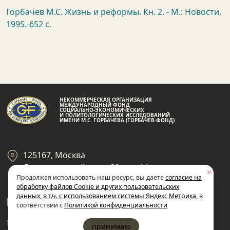
Горбачев М.С. Жизнь и реформы. Кн. 2. - М.: Новости,
1995.-652 с.
НЕКОММЕРЧЕСКАЯ ОРГАНИЗАЦИЯ
МЕЖДУНАРОДНЫЙ ФОНД
СОЦИАЛЬНО-ЭКОНОМИЧЕСКИХ
И ПОЛИТОЛОГИЧЕСКИХ ИССЛЕДОВАНИЙ
ИМЕНИ М.С. ГОРБАЧЕВА (ГОРБАЧЕВ-ФОНД)
125167, Москва
Ленинградский пр-кт 39, стр 14
Продолжая использовать наш ресурс, вы даете
согласие на
+7 495 945-59-99
обработку файлов Cookie и других пользовательских
данных, в т.ч. с использованием системы Яндекс Метрика
, в
gf@gorby.ru
соответствии с
Политикой конфиденциальности
Cогласие на обработку
Политика
принимаю