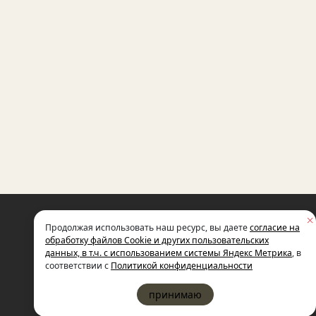
НЕКОММЕРЧЕСКАЯ ОРГАНИЗАЦИЯ
Продолжая использовать наш ресурс, вы даете
согласие на
МЕЖДУНАРОДНЫЙ ФОНД
СОЦИАЛЬНО-ЭКОНОМИЧЕСКИХ
обработку файлов Cookie и других пользовательских
И ПОЛИТОЛОГИЧЕСКИХ ИССЛЕДОВ
данных, в т.ч. с использованием системы Яндекс Метрика
, в
ИМЕНИ М.С. ГОРБАЧЕВА (ГОРБАЧЕВ-
соответствии с
Политикой конфиденциальности
принимаю