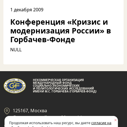
1 декабря 2009
Конференция «Кризис и
модернизация России» в
Горбачев-Фонде
NULL
НЕКОММЕРЧЕСКАЯ ОРГАНИЗАЦИЯ
МЕЖДУНАРОДНЫЙ ФОНД
СОЦИАЛЬНО-ЭКОНОМИЧЕСКИХ
И ПОЛИТОЛОГИЧЕСКИХ ИССЛЕДОВАНИЙ
ИМЕНИ М.С. ГОРБАЧЕВА (ГОРБАЧЕВ-ФОНД)
125167, Москва
Ленинградский пр-кт 39, стр 14
Продолжая использовать наш ресурс, вы даете
согласие на
+7 495 945-59-99