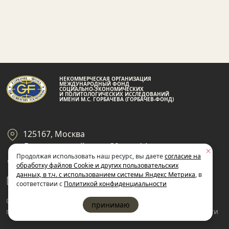
НЕКОММЕРЧЕСКАЯ ОРГАНИЗАЦИЯ
МЕЖДУНАРОДНЫЙ ФОНД
СОЦИАЛЬНО-ЭКОНОМИЧЕСКИХ
И ПОЛИТОЛОГИЧЕСКИХ ИССЛЕДОВАНИЙ
ИМЕНИ М.С. ГОРБАЧЕВА (ГОРБАЧЕВ-ФОНД)
125167, Москва
Ленинградский пр-кт 39, стр 14
Продолжая использовать наш ресурс, вы даете
согласие на
+7 495 945-59-99
обработку файлов Cookie и других пользовательских
данных, в т.ч. с использованием системы Яндекс Метрика
, в
gf@gorby.ru
соответствии с
Политикой конфиденциальности
Cогласие на обработку
Политика
принимаю
пользовательских данных
конфиденциальности