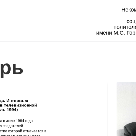
Неко
соц
политол
имени М.С. Гор
рь
да. Интервью
 в телевизионной
ль 1994)
л в июле 1994 года
из создателей
етие которой отмечается в
ествии 18 лет оно могло