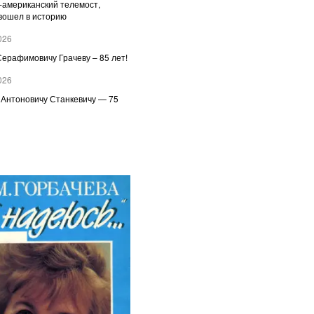
-американский телемост,
вошел в историю
026
ерафимовичу Грачеву – 85 лет!
026
 Антоновичу Станкевичу — 75