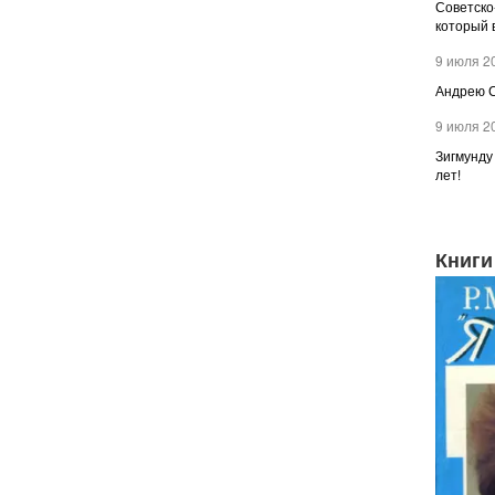
Советско
который 
9 июля 2
Андрею С
9 июля 2
Зигмунду
лет!
Книги