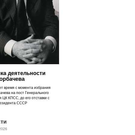
ка деятельности
Горбачева
т время с момента избрания
бачева на пост Генерального
я ЦК КПСС, до его отставки с
резидента СССР
сти
2026