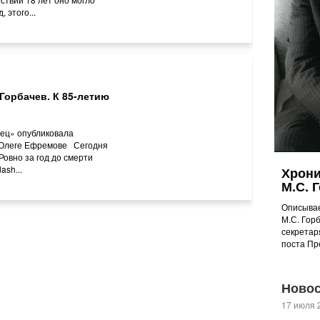
 этого...
Горбачев. К 85-летию
ец» опубликовала
 Олеге Ефремове Сегодня
Ровно за год до смерти
sh...
Хрони
М.С. 
Описывае
М.С. Гор
секретар
поста П
Ново
17 июля 