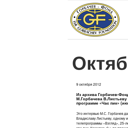
Октяб
9 октября 2012
Из архива Горбачев-Фон
М.Горбачева В.Листьеву
программе «Час пик» (ию
Это интервью М.С. Горбачев да
Владиславу Листьеву, одному 
телепрограммы «Взгляд», 25-л
эти дни. Казалось бы, по прош