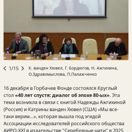
1/15
К. ванден Хювел, Г. Бордюгов, Н. Ажгихина,
О.Здравомыслова, П.Палажченко
16 декабря в Горбачев Фонде состоялся Круглый
стол
«40 лет спустя: диалог об эпохе 80-ых»
. Эта
тема возникла в связи с книгой Надежды Ажгихиной
(Россия) и Катрины ванден Хювел (США) «Мы все-
таки верим…», которая вышла под эгидой
Ассоциации исследователей российского общества
АИРО-XXI в издательстве "Серебряные нити" в 2025