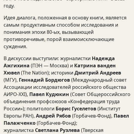
году.
Идея диалога, положенная в основу книги, является
самым продуктивным способом исследования и
понимания эпохи 80-ых, вызывающей
противоречивые, порой взаимоисключающие
суждения.
В дискуссии выступили: журналистки
Надежда
Ажгихина
(ПЭН — Москва) и
Катрина ванден
Хювел
(The Nation); историки
Дмитрий Андреев
(МГУ),
Геннадий Бордюгов
(Международный совет
Ассоциации исследователей российского общества
АИРО-XXI),
Павел Кудюкин
(Совет Общероссийского
объединения профсоюзов «Конфедерация труда
России»); политологи
Борис Гуселетов
(Институт
Европы РАН),
Андрей Рябов
(Горбачев-Фонд),
Павел
Палажченко
(Горбачев-Фонд);
журналистка
Светлана Рузлева
(Тверская