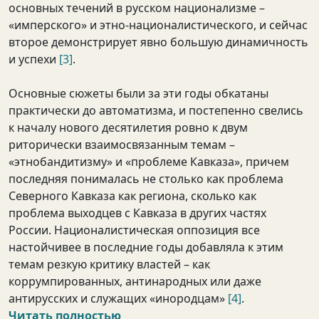
основных течений в русском национализме –
«имперского» и этно-националистического, и сейчас
второе демонстрирует явно большую динамичность
и успехи
[3]
.
Основные сюжеты были за эти годы обкатаны
практически до автоматизма, и постепенно свелись
к началу нового десятилетия ровно к двум
риторически взаимосвязанным темам –
«этнобандитизму» и «проблеме Кавказа», причем
последняя понималась не столько как проблема
Северного Кавказа как региона, сколько как
проблема выходцев с Кавказа в других частях
России. Националистическая оппозиция все
настойчивее в последние годы добавляла к этим
темам резкую критику властей – как
коррумпированных, антинародных или даже
антирусских и служащих «инородцам»
[4]
.
Читать полностью