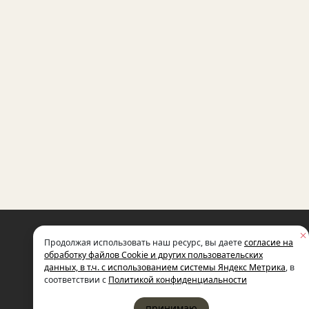
НЕКОММЕРЧЕСКАЯ ОРГАНИЗАЦИЯ
Продолжая использовать наш ресурс, вы даете
согласие на
МЕЖДУНАРОДНЫЙ ФОНД
СОЦИАЛЬНО-ЭКОНОМИЧЕСКИХ
обработку файлов Cookie и других пользовательских
И ПОЛИТОЛОГИЧЕСКИХ ИССЛЕДОВ
данных, в т.ч. с использованием системы Яндекс Метрика
, в
ИМЕНИ М.С. ГОРБАЧЕВА (ГОРБАЧЕВ-
соответствии с
Политикой конфиденциальности
принимаю