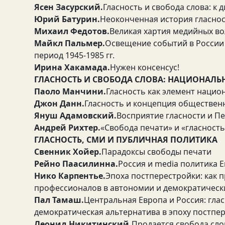
Ясен Засурский.
Гласность и свобода слова: к 
Юрий Батурин.
Неоконченная история гласно
Михаил Федотов.
Великая хартия медийных во
Майкл Пальмер.
Освещение событий в Росси
период 1945-1985 гг.
Ирина Хакамада.
Нужен консенсус!
ГЛАСНОСТЬ И СВОБОДА СЛОВА: НАЦИОНАЛ
Паоло Манчини.
Гласность как элемент наци
Джон Данн.
Гласность и концепция общественн
Януш Адамовский.
Восприятие гласности и П
Андрей Рихтер.
«Свобода печати» и «гласность
ГЛАСНОСТЬ, СМИ И ПУБЛИЧНАЯ ПОЛИТИКА
Свенник Хойер.
Парадоксы свободы печати
Рейно Паасилинна.
Россия и media политика 
Нико Карпентье.
Эпоха постперестройки: как 
профессионалов в автономии и демократическ
Пал Тамаш.
Центральная Европа и Россия: глас
демократическая альтернатива в эпоху постпе
Леонид Никитинский.
Продается свобода сло