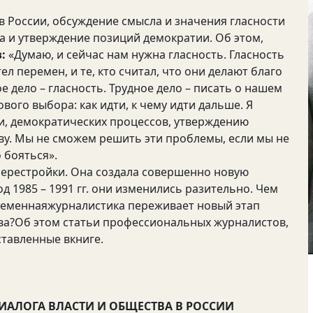
в России, обсуждение смысла и значения гласности
а и утверждение позиций демократии. Об этом,
:
«Думаю, и сейчас нам нужна гласность. Гласность
л перемен, и те, кто считал, что они делают благо
ое дело – гласность. Трудное дело – писать о нашем
вого выбора: как идти, к чему идти дальше. Я
и, демократических процессов, утверждению
ву. Мы не сможем решить эти проблемы, если мы не
 бояться».
Перестройки. Она создала совершенно новую
д 1985 – 1991 гг. они изменились разительно. Чем
ременнаяжурналистика переживает новый этап
ва?Об этом статьи профессиональных журналистов,
ставленные вкниге.
ДИАЛОГА ВЛАСТИ И ОБЩЕСТВА В РОССИИ