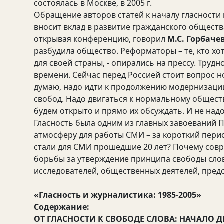
состоялась в Москве, в 2005 г.
Обращение авторов статей к началу гласности 
вносит вклад в развитие гражданского обществ
открывая конференцию, говорил
М.С. Горбачев
разбудила общество. Реформаторы – те, кто хоте
для своей страны, - опирались на прессу. Трудн
времени. Сейчас перед Россией стоит вопрос но
думаю, надо идти к продолжению модернизаци
свобод. Надо двигаться к нормальному общест
будем открыто и прямо их обсуждать. И не надо
Гласность была одним из главных завоеваний 
атмосферу для работы СМИ – за короткий перио
стали для СМИ прошедшие 20 лет? Почему сов
борьбы за утверждение принципа свободы сло
исследователей, общественных деятелей, пред
«Гласность и журналистика: 1985-2005»
Содержание:
ОТ ГЛАСНОСТИ К СВОБОДЕ СЛОВА: НАЧАЛО 