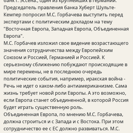
банк г. Эссена., один из крупнейших в Германии.
Председатель правления банка Хуберт Шульте-
Кемпер попросил М.С. Горбачева выступить перед
экспертами с политическим докладом на тему
"Восточная Европа, Западная Европа, Объединенная
Европа".
М.С. Горбачев изложил свое видение возрастающего
значения сотрудничества между Европейским
Союзом и Россией, Германией и Россией. К
серьезному сближению побуждают происходящие в
мире перемены, не в последнюю очередь
политические события, например, иракская война -
Речь не идет о каком-либо антиамериканизме. Сама
жизнь требует новой роли Европы. А это возможно,
если Европа станет объединенной, в которой Россия
будет играть существенную роль.
Объединенная Европа, по мнению М.С. Горбачева,
должна строиться и с Запада и с Востока. При этом
сотрудничество ее с ЕС должно развиваться. М.С.