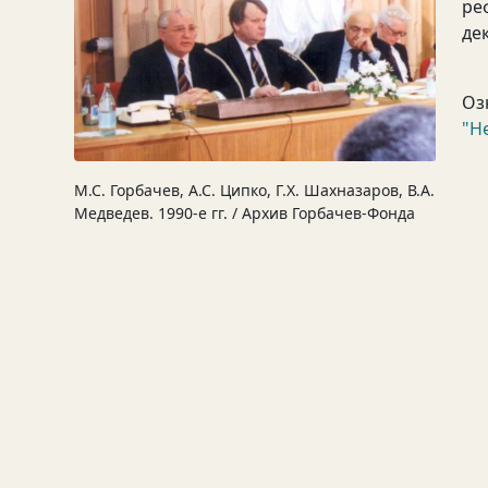
ре
де
Оз
"Н
М.С. Горбачев, А.С. Ципко, Г.Х. Шахназаров, В.А.
Медведев. 1990-е гг. / Архив Горбачев-Фонда