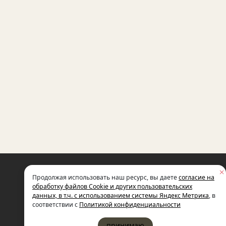
НЕКОММЕРЧЕСКАЯ ОРГАНИЗАЦИЯ
Продолжая использовать наш ресурс, вы даете
согласие на
МЕЖДУНАРОДНЫЙ ФОНД
СОЦИАЛЬНО-ЭКОНОМИЧЕСКИХ
обработку файлов Cookie и других пользовательских
И ПОЛИТОЛОГИЧЕСКИХ ИССЛЕДОВ
данных, в т.ч. с использованием системы Яндекс Метрика
, в
ИМЕНИ М.С. ГОРБАЧЕВА (ГОРБАЧЕВ-
соответствии с
Политикой конфиденциальности
принимаю