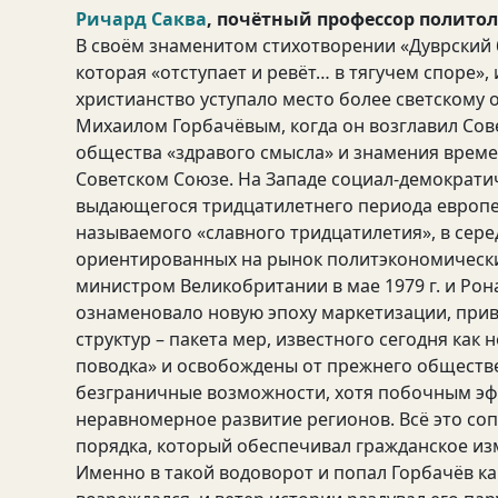
Ричард Саква
, почётный профессор политол
В своём знаменитом стихотворении «Дуврский бр
которая «отступает и ревёт… в тягучем споре»,
христианство уступало место более светскому 
Михаилом Горбачёвым, когда он возглавил Сове
общества «здравого смысла» и знамения времен
Советском Союзе. На Западе социал-демократи
выдающегося тридцатилетнего периода европейс
называемого «славного тридцатилетия», в серед
ориентированных на рынок политэкономически
министром Великобритании в мае 1979 г. и Рон
ознаменовало новую эпоху маркетизации, прив
структур – пакета мер, известного сегодня ка
поводка» и освобождены от прежнего обществ
безграничные возможности, хотя побочным эф
неравномерное развитие регионов. Всё это с
порядка, который обеспечивал гражданское из
Именно в такой водоворот и попал Горбачёв ка