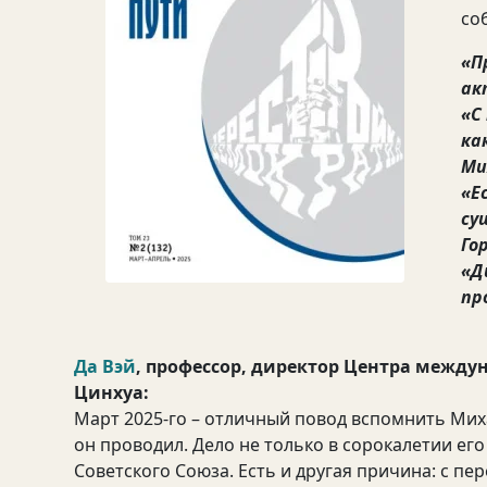
со
«П
ак
«С
ка
Ми
«Е
су
Го
«Д
пр
Да Вэй
, профессор, директор Центра между
Цинхуа:
Март 2025-го – отличный повод вспомнить Мих
он проводил. Дело не только в сорокалетии е
Советского Союза. Есть и другая причина: с п