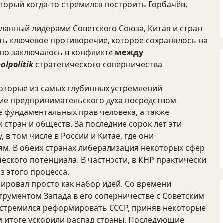
орый когда-то стремился построить Горбачёв,
еланный лидерами Советского Союза, Китая и стран
еть ключевое противоречие, которое сохранялось на
Оно заключалось в конфликте
между
alpolitik
стратегического соперничества
которые из самых глубинных устремлений
ние предпринимательского духа посредством
 фундаментальных прав человека, а также
стран и обществ. За последние сорок лет эти
в том числе в России и Китае, где они
м. В обеих странах либерализация некоторых сфер
ского потенциала. В частности, в КНР практически
з этого процесса.
ировал просто как набор идей. Со времени
трументом Запада в его соперничестве с Советским
 стремился реформировать СССР, приняв некоторые
м итоге ускорили распад страны. Последующие