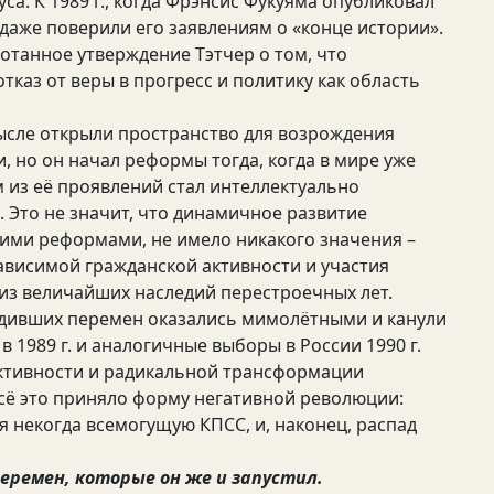
са. К 1989 г., когда Фрэнсис Фукуяма опубликовал
 даже поверили его заявлениям о «конце истории».
отанное утверждение Тэтчер о том, что
тказ от веры в прогресс и политику как область
ысле открыли пространство для возрождения
 но он начал реформы тогда, когда в мире уже
 из её проявлений стал интеллектуально
 Это не значит, что динамичное развитие
ими реформами, не имело никакого значения –
ависимой гражданской активности и участия
 из величайших наследий перестроечных лет.
одивших перемен оказались мимолётными и канули
в 1989 г. и аналогичные выборы в России 1990 г.
ктивности и радикальной трансформации
всё это приняло форму негативной революции:
я некогда всемогущую КПСС, и, наконец, распад
еремен, которые он же и запустил.