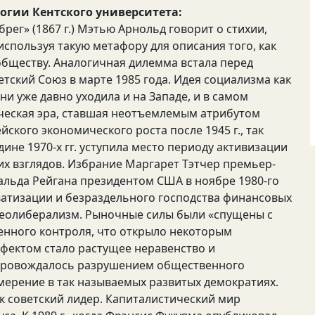
огии Кентского университета:
ег» (1867 г.) Мэтью Арнольд говорит о стихии,
 используя такую метафору для описания того, как
обществу. Аналогичная дилемма встала перед
тский Союз в марте 1985 года. Идея социализма как
и уже давно уходила и на Западе, и в самом
ческая эра, ставшая неотъемлемым атрибутом
кого экономического роста после 1945 г., так
ине 1970-х гг. уступила место периоду активизации
х взглядов. Избрание Маргарет Тэтчер премьер-
альда Рейгана президентом США в ноябре 1980-го
атизации и безраздельного господства финансовых
к неолиберализм. Рыночные силы были «спущены с
енного контроля, что открыло некоторым
фектом стало растущее неравенство и
опровождалось разрушением общественного
мерение в так называемых развитых демократиях.
к советский лидер. Капиталистический мир