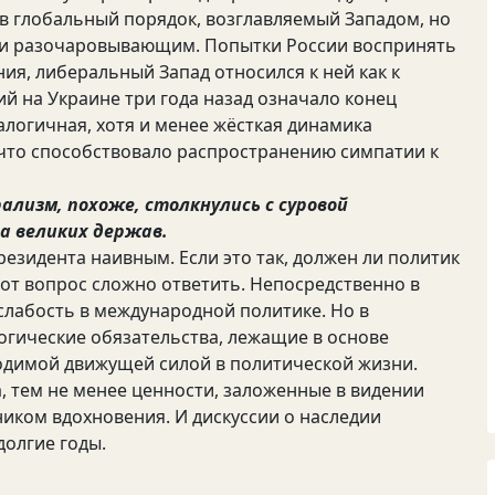
в глобальный порядок, возглавляемый Западом, но
 и разочаровывающим. Попытки России воспринять
я, либеральный Запад относился к ней как к
й на Украине три года назад означало конец
алогичная, хотя и менее жёсткая динамика
 что способствовало распространению симпатии к
ализм, похоже, столкнулись с суровой
а великих держав.
езидента наивным. Если это так, должен ли политик
от вопрос сложно ответить. Непосредственно в
слабость в международной политике. Но в
гические обязательства, лежащие в основе
одимой движущей силой в политической жизни.
, тем не менее ценности, заложенные в видении
ником вдохновения. И дискуссии о наследии
долгие годы.