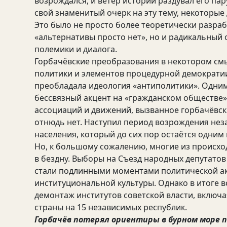
возрождался, и ветер истории раздувал его пару
свой знаменитый очерк на эту тему, некоторые
Это было не просто более теоретически разраб
«альтернативы просто нет», но и радикальный о
полемики и диалога.
Горбачёвские преобразования в некотором см
политики и элементов процедурной демократии,
преобладала идеология «антиполитики». Одним
бессвязный акцент на «гражданском обществе».
ассоциаций и движений, вызванное горбачёвск
отнюдь нет. Наступил период возрождения нез
населения, который до сих пор остаётся одним
Но, к большому сожалению, многие из происх
в бездну. Выборы на Съезд народных депутатов 
стали подлинными моментами политической а
институциональной культуры. Однако в итоге 
демонтаж институтов советской власти, включа
страны на 15 независимых республик.
Горбачёв потерял ориентиры в бурном море п