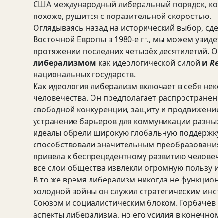
США международный либеральный порядок, кот
похоже, рушится с поразительной скоростью.
Оглядываясь назад на исторический выбор, сд
Восточной Европы в 1980-е гг., мы можем увид
протяжении последних четырёх десятилетий. 
либерализмом
как идеологической силой
и
Re
национальных государств.
Как идеология либерализм включает в себя не
человечества. Он предполагает распростране
свободной конкуренции, защиту и продвижение
устранение барьеров для коммуникации разных 
идеалы обрели широкую глобальную поддержку, 
способствовали значительным преобразования
привела к беспрецедентному развитию человече
все слои общества извлекли огромную пользу и
В то же время либерализм никогда не функцион
холодной войны он служил стратегическим инс
Союзом и социалистическим блоком. Горбачёв
аспекты либерализма, но его усилия в конечно