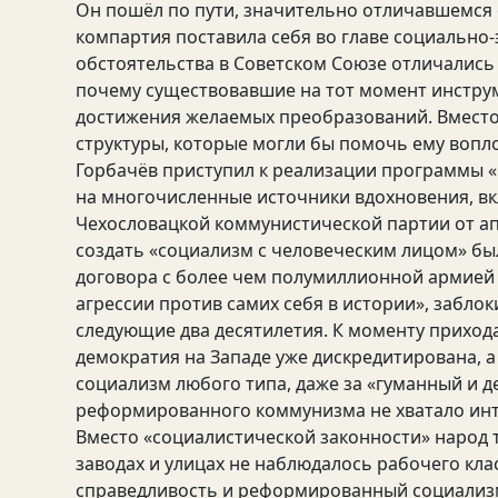
Он пошёл по пути, значительно отличавшемся 
компартия поставила себя во главе социально
обстоятельства в Советском Союзе отличались о
почему существовавшие на тот момент инструм
достижения желаемых преобразований. Вместо
структуры, которые могли бы помочь ему вопл
Горбачёв приступил к реализации программы 
на многочисленные источники вдохновения, 
Чехословацкой коммунистической партии от ап
создать «социализм с человеческим лицом» бы
договора с более чем полумиллионной армией в
агрессии против самих себя в истории», забл
следующие два десятилетия. К моменту прихода
демократия на Западе уже дискредитирована, а
социализм любого типа, даже за «гуманный и 
реформированного коммунизма не хватало инт
Вместо «социалистической законности» народ т
заводах и улицах не наблюдалось рабочего кла
справедливость и реформированный социализм