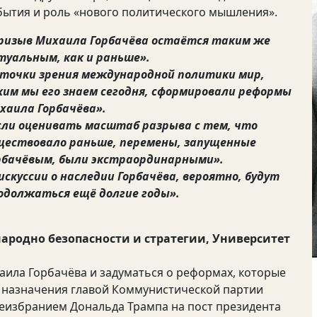
бытия и роль «нового политического мышления».
ризыв Михаила Горбачёва остаётся таким же
туальным, как и раньше».
 точки зрения международной политики мир,
ким мы его знаем сегодня, сформировали реформы
хаила Горбачёва».
сли оценивать масштаб разрыва с тем, что
ществовало раньше, перемены, запущенные
рбачёвым, были экстраординарными».
искуссии о наследии Горбачёва, вероятно, будут
одолжаться ещё долгие годы».
народно безопасности и стратегии, Университет
аила Горбачёва и задуматься о реформах, которые
го назначения главой Коммунистической партии
ереизбранием Дональда Трампа на пост президента