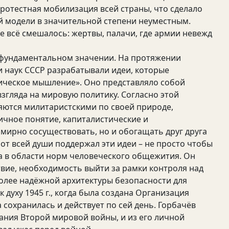
ротестная мобилизация всей страны, что сделало
 модели в значительной степени неуместным.
е всё смешалось: жертвы, палачи, где армии невежд
м фундаментальном значении. На протяжении
ии наук СССР разрабатывали идеи, которые
тическое мышление». Оно представляло собой
згляда на мировую политику. Согласно этой
яются милитаристскими по своей природе,
чное понятие, капиталистические и
 мирно сосуществовать, но и обогащать друг друга
от всей души поддержал эти идеи – не просто чтобы
ра в области норм человеческого общежития. Он
вие, необходимость выйти за рамки контроля над
олее надёжной архитектуры безопасности для
 духу 1945 г., когда была создана Организация
 сохранилась и действует по сей день. Горбачёв
ания Второй мировой войны, и из его личной