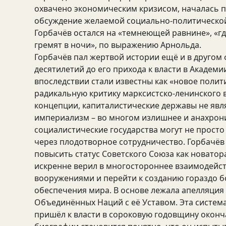
охвачено экономическим кризисом, началась п
обсуждение желаемой социально-политической
Горбачёв остался на «темнеющей равнине», «гд
гремят в ночи», по выражению Арнольда.
Горбачёв пал жертвой истории ещё и в друго
десятилетий до его прихода к власти в Академ
впоследствии стали известны как «новое поли
радикальную критику марксистско-ленинского в
концепции, капиталистические державы не явл
империализм – во многом излишнее и анахрони
социалистические государства могут не просто
через плодотворное сотрудничество. Горбачёв 
повысить статус Советского Союза как новато
искренне верил в многостороннее взаимодейст
вооружениями и перейти к созданию гораздо б
обеспечения мира. В основе лежала апелляция к
Объединённых Наций с её Уставом. Эта система
пришёл к власти в сороковую годовщину оконч