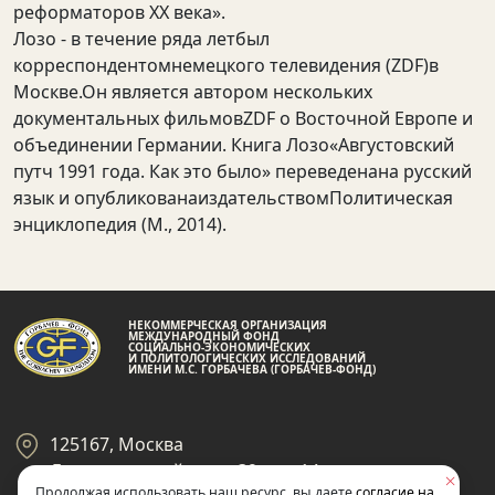
реформаторов XX века».
Лозо - в течение ряда летбыл
корреспондентомнемецкого телевидения (ZDF)в
Москве.Он является автором нескольких
документальных фильмовZDF о Восточной Европе и
объединении Германии. Книга Лозо«Августовский
путч 1991 года. Как это было» переведенана русский
язык и опубликованаиздательствомПолитическая
энциклопедия (М., 2014).
НЕКОММЕРЧЕСКАЯ ОРГАНИЗАЦИЯ
МЕЖДУНАРОДНЫЙ ФОНД
СОЦИАЛЬНО-ЭКОНОМИЧЕСКИХ
И ПОЛИТОЛОГИЧЕСКИХ ИССЛЕДОВАНИЙ
ИМЕНИ М.С. ГОРБАЧЕВА (ГОРБАЧЕВ-ФОНД)
125167, Москва
Ленинградский пр-кт 39, стр 14
Продолжая использовать наш ресурс, вы даете
согласие на