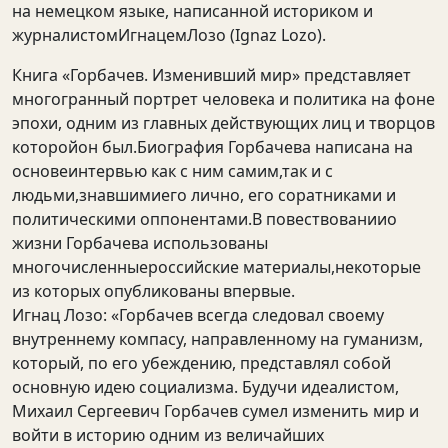
на немецком языке, написанной историком и
журналистомИгнацемЛозо (Ignaz Lozo).
Книга «Горбачев. Изменивший мир» представляет
многогранный портрет человека и политика на фоне
эпохи, одним из главных действующих лиц и творцов
которойон был.Биография Горбачева написана на
основеинтервью как с ним самим,так и с
людьми,знавшимиего лично, его соратниками и
политическими оппонентами.В повествованиио
жизни Горбачева использованы
многочисленныероссийские материалы,некоторые
из которых опубликованы впервые.
Игнац Лозо: «Горбачев всегда следовал своему
внутреннему компасу, направленному на гуманизм,
который, по его убеждению, представлял собой
основную идею социализма. Будучи идеалистом,
Михаил Сергеевич Горбачев сумел изменить мир и
войти в историю одним из величайших