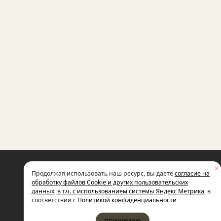
НЕКОММЕРЧЕСКАЯ ОРГАНИЗАЦИЯ
Продолжая использовать наш ресурс, вы даете
согласие на
МЕЖДУНАРОДНЫЙ ФОНД
СОЦИАЛЬНО-ЭКОНОМИЧЕСКИХ
обработку файлов Cookie и других пользовательских
И ПОЛИТОЛОГИЧЕСКИХ ИССЛЕДОВ
данных, в т.ч. с использованием системы Яндекс Метрика
, в
ИМЕНИ М.С. ГОРБАЧЕВА (ГОРБАЧЕВ-
соответствии с
Политикой конфиденциальности
принимаю