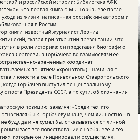
ветской и российской истории; Библиотека АФК
истема». Это первая книга о М.С. Горбачеве после
о ухода из жизни, написанная российским автором и
убликованная в России.
тор книги, известный журналист Леонид
китинский, сказал при открытии презентации, что
ступил в роли историка: он представил биографию
хаила Сергеевича Горбачева во взаимосвязи ее
остранственно-временных координат
хватываемых понятием «хронотоп») – начиная с
тства и юности в селе Привольном Ставропольского
 г., когда Горбачев выступил по Центральному
у с поста Президента СССР, а по сути, об окончании
вторскую позицию, заявляя: «Среди тех, кто
 относился бы к Горбачеву иначе, чем личностно – в
не буду, да и не сумел бы, отказываться от личной
ронизывает все повествование о Горбачеве и тех
иях, которые он инициировал и осуществлял.