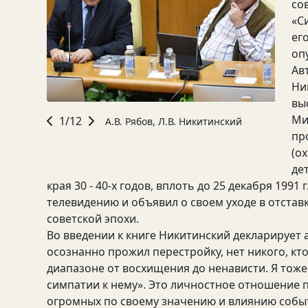
со
«С
ег
оп
Ав
Ни
вы
Ми
1/12
А.В. Рябов, Л.В. Никитинский
пр
(о
де
края 30 - 40-х годов, вплоть до 25 декабря 1991
телевидению и объявил о своем уходе в отставк
советской эпохи.
Во введении к книге Никитинский декларирует а
осознанно прожил перестройку, нет никого, кто
диапазоне от восхищения до ненависти. Я тоже 
симпатии к нему». Это личностное отношение п
огромных по своему значению и влиянию событ