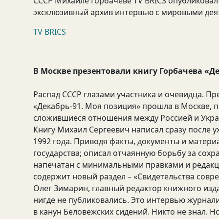
СССР Михаиле Горбачеве TV BRICS опубликова
эксклюзивный архив интервью с мировыми деят
TV BRICS
В Москве презентовали книгу Горбачева «Де
Распад СССР глазами участника и очевидца. П
«Декабрь-91. Моя позиция» прошла в Москве, п
сложившиеся отношения между Россией и Укра
Книгу Михаил Сергеевич написал сразу после ух
1992 года. Приводя факты, документы и матери
государства; описал отчаянную борьбу за сохр
напечатан с минимальными правками и редакц
содержит новый раздел – «Свидетельства совр
Олег Зимарин, главный редактор книжного изда
нигде не публиковались. Это интервью журнали
в канун Беловежских сидений. Никто не знал. Но 