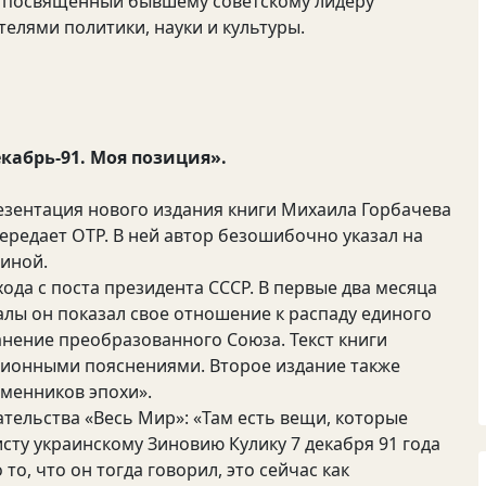
л посвященный бывшему советскому лидеру
елями политики, науки и культуры.
кабрь-91. Моя позиция».
резентация нового издания книги Михаила Горбачева
ередает ОТР. В ней автор безошибочно указал на
иной.
ода с поста президента СССР. В первые два месяца
алы он показал свое отношение к распаду единого
анение преобразованного Союза. Текст книги
ионными пояснениями. Второе издание также
еменников эпохи».
тельства «Весь Мир»: «Там есть вещи, которые
сту украинскому Зиновию Кулику 7 декабря 91 года
то, что он тогда говорил, это сейчас как