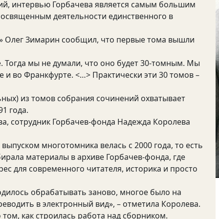
ний, интервью Горбачева является самым большим
посвященным деятельности единственного в
р» Олег Зимарин сообщил, что первые тома вышли
 Тогда мы не думали, что оно будет 30-томным. Мы
е и во Франкфурте. <…> Практически эти 30 томов –
ных) из томов собрания сочинений охватывает
91 года.
ва, сотрудник Горбачев-фонда Надежда Королева
 выпуском многотомника велась с 2000 года, то есть
бирала материалы в архиве Горбачев-фонда, где
ес для современного читателя, историка и просто
дилось обрабатывать заново, многое было на
реводить в электронный вид», – отметила Королева.
 том, как строилась работа над сборником.