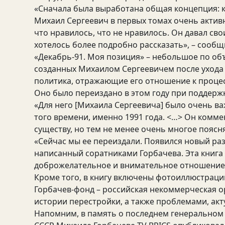
«Сначала была выработана общая концепция: 
Михаил Сергеевич в первых томах очень актив
что нравилось, что не нравилось. Он давал сво
хотелось более подробно рассказать», – сооб
«Декабрь-91. Моя позиция» – небольшое по об
созданных Михаилом Сергеевичем после ухода с
политика, отражающие его отношение к процес
Оно было переиздано в этом году при поддерж
«Для него [Михаила Сергеевича] было очень в
того времени, именно 1991 года. <…> Он комме
существу, но тем не менее очень многое поясн
«Сейчас мы ее переиздали. Появился новый ра
написанный соратниками Горбачева. Эта книга 
доброжелательное и внимательное отношение ч
Кроме того, в книгу включены фотоиллюстрац
Горбачев-фонд – российская некоммерческая о
истории перестройки, а также проблемами, ак
Напомним, в память о последнем генеральном