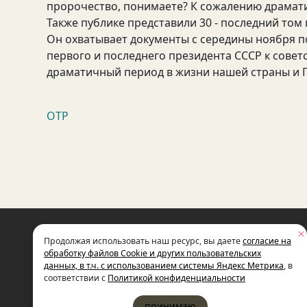
пророчество, понимаете? К сожалению драмати
Также публике представили 30 - последний то
Он охватывает документы с середины ноября п
первого и последнего президента СССР к совет
драматичный период в жизни нашей страны и 
ОТР
НЕКОММЕРЧЕСКАЯ ОРГАНИЗАЦИЯ
Продолжая использовать наш ресурс, вы даете
согласие на
МЕЖДУНАРОДНЫЙ ФОНД
СОЦИАЛЬНО-ЭКОНОМИЧЕСКИХ
обработку файлов Cookie и других пользовательских
И ПОЛИТОЛОГИЧЕСКИХ ИССЛЕДОВ
данных, в т.ч. с использованием системы Яндекс Метрика
, в
ИМЕНИ М.С. ГОРБАЧЕВА (ГОРБАЧЕВ-
соответствии с
Политикой конфиденциальности
принимаю