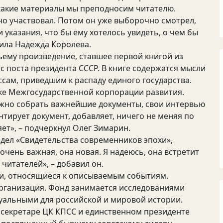
какие материалы мы преподносим читателю.
но участвовал. Потом он уже выборочно смотрел,
и указания, что бы ему хотелось увидеть, о чем бы
щила Надежда Королева.
ъему произведение, ставшее первой книгой из
 поста президента СССР. В книге содержатся мысли
сам, приведшим к распаду единого государства.
ке Межгосударственной корпорации развития.
ажно собрать важнейшие документы, свои интервью
нтирует документ, добавляет, ничего не меняя по
яет», – подчеркнул Олег Зимарин.
здел «Свидетельства современников эпохи»,
очень важная, она новая. Я надеюсь, она встретит
итателей», – добавил он.
ии, относящиеся к описываемым событиям.
рганизация. Фонд занимается исследованиями
туальными для российской и мировой истории.
 секретаре ЦК КПСС и единственном президенте