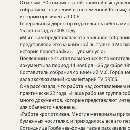
Отметим, 30-томник статей, записей выступле
собранием сочинений в современной России, 
истории президента СССР.
Генеральный директор издательства «Весь ми
15 лет назад, в 2008 году.
«Мы с ним представляли это большое собрание.
представляли его на книжной выставке в Москв
история перестройки», – упомянул он.
Последний (не считая возможных вспомогатель
документы за период 14 ноября – 25 декабря 19
Составитель собрания сочинений М.С. Горбаче
дала эксклюзивный комментарий TV BRICS.
Она рассказала, что работа над составлением и
практически 22 года: «Наша рабочая группа со
много документов, которые представляют интер
для обычного человека».
«Работа кропотливая. Многие материалы прихо
бумажных носителях, и приходилось все это пе
Сотрудница Горбачев-фонда также рассказала о