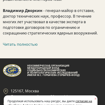
Владимир Дворкин
- генерал-майор в отставке,
доктор технических наук, профессор. В течение
многих лет участвовал в качестве эксперта в
подготовке договоров по ограничению и
сокращению стратегических ядерных вооружений.
Читать полностью
НЕКОММЕРЧЕСКАЯ ОРГАНИЗАЦИЯ
МЕЖДУНАРОДНЫЙ ФОНД
СОЦИАЛЬНО-ЭКОНОМИЧЕСКИХ
И ПОЛИТОЛОГИЧЕСКИХ ИССЛЕДОВАНИЙ
ИМЕНИ М.С. ГОРБАЧЕВА (ГОРБАЧЕВ-ФОНД)
125167, Москва
Ленинградский пр-кт 39, стр 14
Продолжая использовать наш ресурс, вы даете
согласие на
+7 495 945-59-99