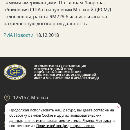
самими американцами. По словам Лаврова,
обвинения США о нарушении Москвой ДРСМД
голословны, ракета 9М729 была испытана на
разрешенную договором дальность.
РИА Новости
, 18.12.2018
НЕКОММЕРЧЕСКАЯ ОРГАНИЗАЦИЯ
МЕЖДУНАРОДНЫЙ ФОНД
СОЦИАЛЬНО-ЭКОНОМИЧЕСКИХ
И ПОЛИТОЛОГИЧЕСКИХ ИССЛЕДОВАНИЙ
ИМЕНИ М.С. ГОРБАЧЕВА (ГОРБАЧЕВ-ФОНД)
125167, Москва
Ленинградский пр-кт 39, стр 14
Продолжая использовать наш ресурс, вы даете
согласие на
+7 495 945-59-99
обработку файлов Cookie и других пользовательских
данных, в т.ч. с использованием системы Яндекс Метрика
, в
gf@gorby.ru
соответствии с
Политикой конфиденциальности