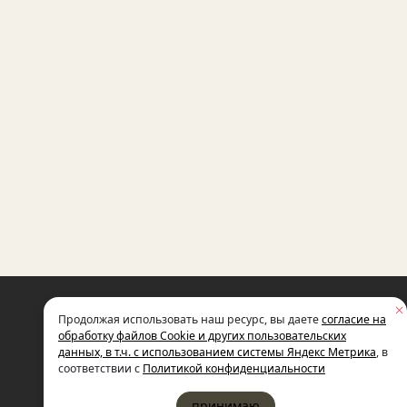
НЕКОММЕРЧЕСКАЯ ОРГАНИЗАЦИЯ
Продолжая использовать наш ресурс, вы даете
согласие на
МЕЖДУНАРОДНЫЙ ФОНД
СОЦИАЛЬНО-ЭКОНОМИЧЕСКИХ
обработку файлов Cookie и других пользовательских
И ПОЛИТОЛОГИЧЕСКИХ ИССЛЕДОВ
данных, в т.ч. с использованием системы Яндекс Метрика
, в
ИМЕНИ М.С. ГОРБАЧЕВА (ГОРБАЧЕВ-
соответствии с
Политикой конфиденциальности
принимаю