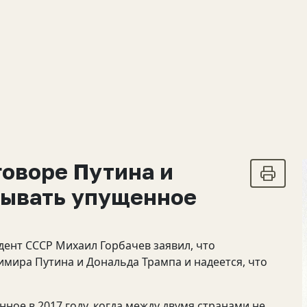
говоре Путина и
тывать упущенное
ент СССР Михаил Горбачев заявил, что
имира Путина и Дональда Трампа и надеется, что
ное в 2017 году, когда между двумя странами не