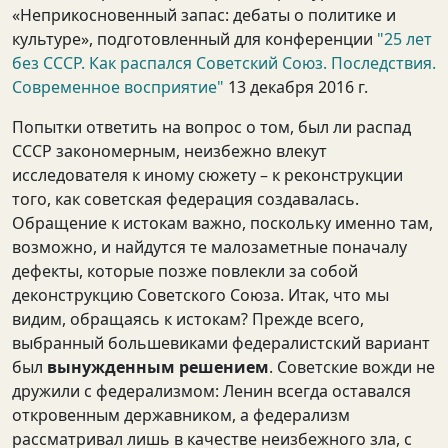
«Неприкосновенный запас: дебаты о политике и
культуре», подготовленный для конференции
"25 лет
без СССР. Как распался Советский Союз. Последствия.
Современное восприятие"
13 декабря 2016 г.
Попытки ответить на вопрос о том, был ли распад
СССР закономерным, неизбежно влекут
исследователя к иному сюжету – к реконструкции
того, как советская федерация создавалась.
Обращение к истокам важно, поскольку именно там,
возможно, и найдутся те малозаметные поначалу
дефекты, которые позже повлекли за собой
деконструкцию Советского Союза. Итак, что мы
видим, обращаясь к истокам? Прежде всего,
выбранный большевиками федералистский вариант
был
вынужденным решением
. Советские вожди не
дружили с федерализмом: Ленин всегда оставался
откровенным державником, а федерализм
рассматривал лишь в качестве неизбежного зла, с