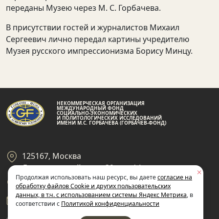
переданы Музею через М. С. Горбачева.
В присутствии гостей и журналистов Михаил
Сергеевич лично передал картины учредителю
Музея русского импрессионизма Борису Минцу.
НЕКОММЕРЧЕСКАЯ ОРГАНИЗАЦИЯ
МЕЖДУНАРОДНЫЙ ФОНД
СОЦИАЛЬНО-ЭКОНОМИЧЕСКИХ
И ПОЛИТОЛОГИЧЕСКИХ ИССЛЕДОВАНИЙ
ИМЕНИ М.С. ГОРБАЧЕВА (ГОРБАЧЕВ-ФОНД)
125167, Москва
Ленинградский пр-кт 39, стр 14
Продолжая использовать наш ресурс, вы даете
согласие на
+7 495 945-59-99
обработку файлов Cookie и других пользовательских
данных, в т.ч. с использованием системы Яндекс Метрика
, в
gf@gorby.ru
соответствии с
Политикой конфиденциальности