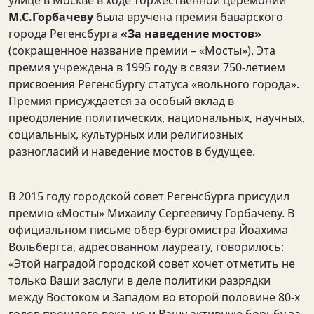
М.С.Горбачеву
была вручена премия баварского
города Регенсбурга
«За наведение мостов»
(сокращенное название премии – «Мосты»). Эта
премия учреждена в 1995 году в связи 750-летием
присвоения Регенсбургу статуса «вольного города».
Премия присуждается за особый вклад в
преодоление политических, национальных, научных,
социальных, культурных или религиозных
разногласий и наведение мостов в будущее.
В 2015 году городской совет Регенсбурга присудил
премию «Мосты» Михаилу Сергеевичу Горбачеву. В
официальном письме обер-бургомистра Йоахима
Вольбергса, адресованном лауреату, говорилось:
«Этой наградой городской совет хочет отметить не
только Ваши заслуги в деле политики разрядки
между Востоком и Западом во второй половине 80-х
годов прошлого века, но и Вашу активную борьбу за