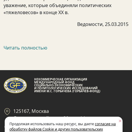
уважение, которые объединяли политических
«тяжеловесов» в конце XX в.
Ведомости, 25.03.2015
Читать полностью
НЕКОММЕРЧЕСКАЯ ОРГАНИЗАЦИЯ
МЕЖДУНАРОДНЫЙ ФОНД
СОЦИАЛЬНО-ЭКОНОМИЧЕСКИХ
И ПОЛИТОЛОГИЧЕСКИХ ИССЛЕДОВАНИЙ
ИМЕНИ М.С. ГОРБАЧЕВА (ГОРБАЧЕВ-ФОНД)
125167, Москва
Ленинградский пр-кт 39, стр 14
Продолжая использовать наш ресурс, вы даете
согласие на
+7 495 945-59-99
обработку файлов Cookie и других пользовательских