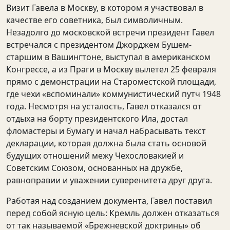
Визит Гавела в Москву, в котором я участвовал в
качестве его советника, был символичным.
Незадолго до московской встречи президент Гавел
встречался с президентом Джорджем Бушем-
старшим в Вашингтоне, выступал в американском
Конгрессе, а из Праги в Москву вылетел 25 февраля
прямо с демонстрации на Староместской площади,
где чехи «вспоминали» коммунистический путч 1948
года. Несмотря на усталость, Гавел отказался от
отдыха на борту президентского Ила, достал
фломастеры и бумагу и начал набрасывать текст
декларации, которая должна была стать основой
будущих отношений межу Чехословакией и
Советским Союзом, основанных на дружбе,
равноправии и уважении суверенитета друг друга.
Работая над созданием документа, Гавел поставил
перед собой ясную цель: Кремль должен отказаться
от так называемой «Брежневской доктрины» об