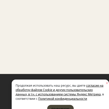
НЕКОММЕРЧЕСКАЯ ОРГАНИЗАЦИЯ
Продолжая использовать наш ресурс, вы даете
согласие на
МЕЖДУНАРОДНЫЙ ФОНД
СОЦИАЛЬНО-ЭКОНОМИЧЕСКИХ
обработку файлов Cookie и других пользовательских
И ПОЛИТОЛОГИЧЕСКИХ ИССЛЕДОВ
данных, в т.ч. с использованием системы Яндекс Метрика
, в
ИМЕНИ М.С. ГОРБАЧЕВА (ГОРБАЧЕВ-
соответствии с
Политикой конфиденциальности
принимаю