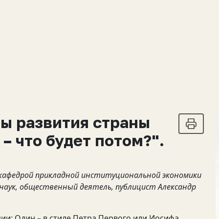
ы развития страны
– что будет потом?".
 кафедрой прикладной институциональной экономики
х наук, общественный деятель, публицист Александр
ции: Один – в стиле Петра Первого или Иосифа