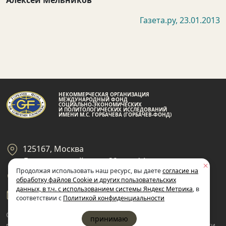
Алексей Мельников
Газета.ру, 23.01.2013
НЕКОММЕРЧЕСКАЯ ОРГАНИЗАЦИЯ
МЕЖДУНАРОДНЫЙ ФОНД
СОЦИАЛЬНО-ЭКОНОМИЧЕСКИХ
И ПОЛИТОЛОГИЧЕСКИХ ИССЛЕДОВАНИЙ
ИМЕНИ М.С. ГОРБАЧЕВА (ГОРБАЧЕВ-ФОНД)
125167, Москва
Ленинградский пр-кт 39, стр 14
Продолжая использовать наш ресурс, вы даете
согласие на
+7 495 945-59-99
обработку файлов Cookie и других пользовательских
данных, в т.ч. с использованием системы Яндекс Метрика
, в
gf@gorby.ru
соответствии с
Политикой конфиденциальности
Cогласие на обработку
Политика
принимаю
пользовательских данных
конфиденциальности