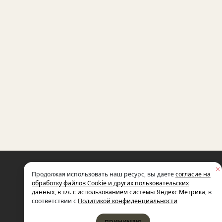
НЕКОММЕРЧЕСКАЯ ОРГАНИЗАЦИЯ
Продолжая использовать наш ресурс, вы даете
согласие на
МЕЖДУНАРОДНЫЙ ФОНД
СОЦИАЛЬНО-ЭКОНОМИЧЕСКИХ
обработку файлов Cookie и других пользовательских
И ПОЛИТОЛОГИЧЕСКИХ ИССЛЕДОВ
данных, в т.ч. с использованием системы Яндекс Метрика
, в
ИМЕНИ М.С. ГОРБАЧЕВА (ГОРБАЧЕВ-
соответствии с
Политикой конфиденциальности
принимаю