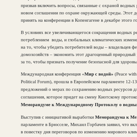
призвав включить вопросы, связанные с охраной водных 
новом соглашении по охране окружающей среды. Этот д
принять на конференции в Копенгагене в декабре этого г
В условиях все увеличивающегося сокращения водных р
потреблением
воды, и глобальных климатических измен
на то, чтобы убедить потребителей воды – владельцев 
домохозяйств – экономить этот драгоценный природный 
за то, чтобы признать получение безопасной для здоров
Международная конференция «
Мир с водой»
(Peace with
Political
Forum
), прошла в Европейском парламенте 12-13
предложений о мерах по сохранению водных ресурсов д
соглашения, которое придет на смену Киотскому проток
Меморандуме к Международному Протоколу о водных
Выступив с инициативой выработки
Меморандума к Ме
парламенте в Брюсселе, Михаил Горбачев заявил, что в
в повестку дня переговоров по изменению мирового клим