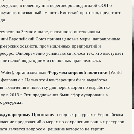
ресурсов, в повестку дня переговоров под эгидой ООН о
окумент, призванный сменить Киотский протокол, предстоит
ода.
есурсов на Земном шаре, вызванного интенсивным
ений Европейский Союз принял ценовые меры, направленные
фермерских хозяйств, промышленных предприятий и
ресурс. Одновременно усиливаются голоса тех, кто выступает
ья питьевой воды одним из основных прав человека.
 Water), организованная
Форумом мировой политики
(
World
 февраля с.г. Целью этой конференции была выработка
ля
включения в повестку дня переговоров по выработке
олу в 2013 г. Эти предложения были сформулированы в
 ресурсах.
ждународному Протоколу
о водных ресурсах в Европейском
ключение предложений о мерах по сохранению водных ресурсов
ата является вопросом, решение которого не терпит