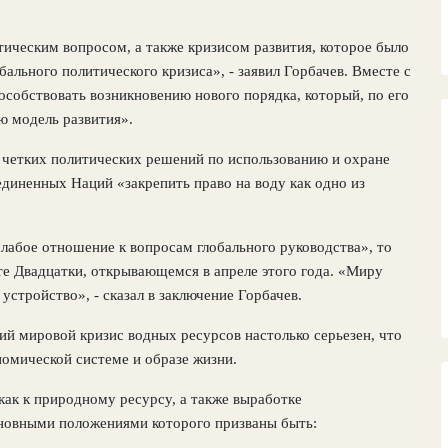
тическим вопросом, а также кризисом развития, которое было
ального политического кризиса», - заявил Горбачев. Вместе с
собствовать возникновению нового порядка, который, по его
ю модель развития».
е четких политических решений по использованию и охране
диненных Наций «закрепить право на воду как одно из
абое отношение к вопросам глобального руководства», то
е Двадцатки, открывающемся в апреле этого года. «Миру
устройство», - сказал в заключение Горбачев.
й мировой кризис водных ресурсов настолько серьезен, что
омической системе и образе жизни.
ак к природному ресурсу, а также выработке
сновными положениями которого призваны быть: