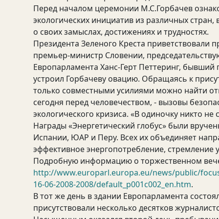
Перед началом церемонии М.С.Горбачев ознако
экологических инициатив из различных стран, 
о своих замыслах, достижениях и трудностях.
Президента Зеленого Креста приветствовали п
премьер-министр Словении, председательствую
Европарламента Ханс-Герт Петтеринг, бывший 
устроил Горбачеву овацию. Обращаясь к прису
только совместными усилиями можно найти отв
сегодня перед человечеством, - вызовы безопа
экологического кризиса. «В одиночку никто не с
Награды «Энергетический глобус» были вручен
Испании, ЮАР и Перу. Всех их объединяет напр
эффективное энергопотребление, стремление уб
Подробную информацию о торжественном вече
http://www.europarl.europa.eu/news/public/focu
16-06-2008-2008/default_p001c002_en.htm
.
В тот же день в здании Европарламента состоя
присутствовали несколько десятков журналисто