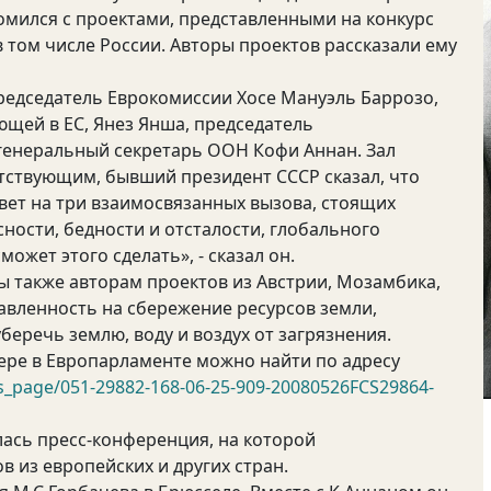
мился с проектами, представленными на конкурс
в том числе России. Авторы проектов рассказали ему
редседатель Еврокомиссии Хосе Мануэль Баррозо,
щей в ЕС, Янез Янша, председатель
генеральный секретарь ООН Кофи Аннан. Зал
тствующим, бывший президент СССР сказал, что
ет на три взаимосвязанных вызова, стоящих
сности, бедности и отсталости, глобального
может этого сделать», - сказал он.
ы также авторам проектов из Австрии, Мозамбика,
авленность на сбережение ресурсов земли,
еречь землю, воду и воздух от загрязнения.
ре в Европарламенте можно найти по адресу
s_page/051-29882-168-06-25-909-20080526FCS29864-
лась пресс-конференция, на которой
в из европейских и других стран.