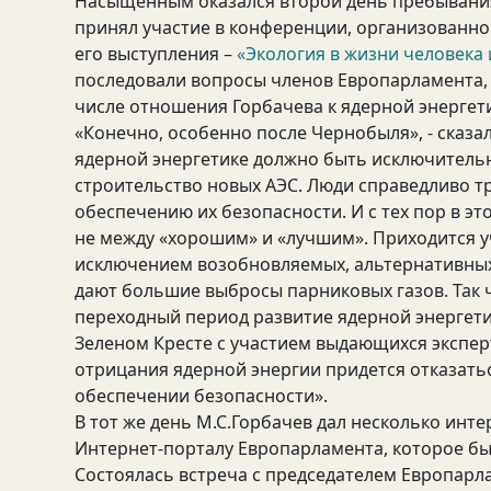
Насыщенным оказался второй день пребывания 
принял участие в конференции, организованно
его выступления –
«Экология в жизни человека 
последовали вопросы членов Европарламента, 
числе отношения Горбачева к ядерной энергет
«Конечно, особенно после Чернобыля», - сказа
ядерной энергетике должно быть исключитель
строительство новых АЭС. Люди справедливо т
обеспечению их безопасности. И с тех пор в это
не между «хорошим» и «лучшим». Приходится уч
исключением возобновляемых, альтернативных
дают большие выбросы парниковых газов. Так ч
переходный период развитие ядерной энергет
Зеленом Кресте с участием выдающихся эксперт
отрицания ядерной энергии придется отказать
обеспечении безопасности».
В тот же день М.С.Горбачев дал несколько инт
Интернет-порталу Европарламента, которое б
Состоялась встреча с председателем Европарла