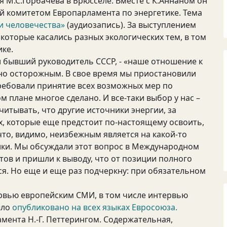
М.С.Горбачева в Брюсселе. Вместе с К.Аннаном он
й комитетом Европарламента по энергетике. Тема
и человечества»
(аудиозапись). За выступлением
которые касались разных экологических тем, в том
ике.
л бывший руководитель СССР, - «наше отношение к
но осторожным. В свое время мы приостановили
ребовали принятие всех возможных мер по
м плане многое сделано. И все-таки выбор у нас –
итывать, что другие источники энергии, за
, которые еще предстоит по-настоящему освоить,
то, видимо, неизбежным является на какой-то
ики. Мы обсуждали этот вопрос в Международном
ов и пришли к выводу, что от позиции полного
ся. Но еще и еще раз подчеркну: при обязательном
ервью европейским СМИ, в том числе интервью
ыло
опубликовано на всех языках Евросоюза.
мента Н.-Г. Петтерингом. Содержательная,