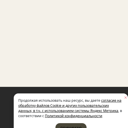
НЕКОММЕРЧЕСКАЯ ОРГАНИЗАЦИЯ
Продолжая использовать наш ресурс, вы даете
согласие на
МЕЖДУНАРОДНЫЙ ФОНД
СОЦИАЛЬНО-ЭКОНОМИЧЕСКИХ
обработку файлов Cookie и других пользовательских
И ПОЛИТОЛОГИЧЕСКИХ ИССЛЕДОВ
данных, в т.ч. с использованием системы Яндекс Метрика
, в
ИМЕНИ М.С. ГОРБАЧЕВА (ГОРБАЧЕВ-
соответствии с
Политикой конфиденциальности
принимаю