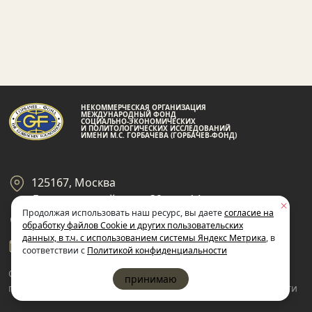
НЕКОММЕРЧЕСКАЯ ОРГАНИЗАЦИЯ
МЕЖДУНАРОДНЫЙ ФОНД
СОЦИАЛЬНО-ЭКОНОМИЧЕСКИХ
И ПОЛИТОЛОГИЧЕСКИХ ИССЛЕДОВАНИЙ
ИМЕНИ М.С. ГОРБАЧЕВА (ГОРБАЧЕВ-ФОНД)
125167, Москва
Ленинградский пр-кт 39, стр 14
Продолжая использовать наш ресурс, вы даете
согласие на
+7 495 945-59-99
обработку файлов Cookie и других пользовательских
данных, в т.ч. с использованием системы Яндекс Метрика
, в
gf@gorby.ru
соответствии с
Политикой конфиденциальности
Cогласие на обработку
Политика
принимаю
пользовательских данных
конфиденциальности