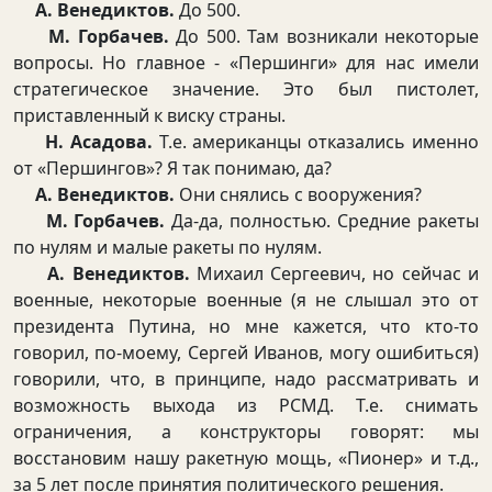
А. Венедиктов.
До 500.
М. Горбачев.
До 500. Там возникали некоторые
вопросы. Но главное - «Першинги» для нас имели
стратегическое значение. Это был пистолет,
приставленный к виску страны.
Н. Асадова.
Т.е. американцы отказались именно
от «Першингов»? Я так понимаю, да?
А. Венедиктов.
Они снялись с вооружения?
М. Горбачев.
Да-да, полностью. Средние ракеты
по нулям и малые ракеты по нулям.
А. Венедиктов.
Михаил Сергеевич, но сейчас и
военные, некоторые военные (я не слышал это от
президента Путина, но мне кажется, что кто-то
говорил, по-моему, Сергей Иванов, могу ошибиться)
говорили, что, в принципе, надо рассматривать и
возможность выхода из РСМД. Т.е. снимать
ограничения, а конструкторы говорят: мы
восстановим нашу ракетную мощь, «Пионер» и т.д.,
за 5 лет после принятия политического решения.