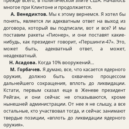
прежде всего, в политической элите США. Началось
многое при Клинтоне и продолжается.
А. Венедиктов.
Мы к этому вернемся. Я хотел бы
понять, является ли адекватным ответ на выход из
договора, который вы подписали, вот и все? И мы
поставим ракеты «Пионер», и они поставят какие-
нибудь, как президент говорит, «Першинги-47». Это,
может быть, адекватный ответ, а может,
неадекватный.
Н. Асадова.
Когда 10% вооружений…
М. Горбачев.
Я думаю, все, что касается ядерного
оружия, должно быть охвачено процессом
дальнейшего сокращения, вплоть до ликвидации.
Кстати, первым сказал еще в Женеве президент
Рейган, и они сейчас не отказываются, кроме
нынешней администрации. От нее я не слышу, а все
остальные, кто участвовал тогда, и сейчас занимают
твердые позиции, «вплоть до ликвидации ядерного
оружия».