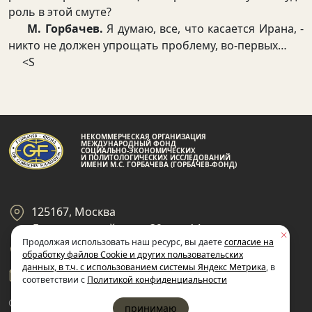
роль в этой смуте?
М. Горбачев.
Я думаю, все, что касается Ирана, -
никто не должен упрощать проблему, во-первых…
<S
НЕКОММЕРЧЕСКАЯ ОРГАНИЗАЦИЯ
МЕЖДУНАРОДНЫЙ ФОНД
СОЦИАЛЬНО-ЭКОНОМИЧЕСКИХ
И ПОЛИТОЛОГИЧЕСКИХ ИССЛЕДОВАНИЙ
ИМЕНИ М.С. ГОРБАЧЕВА (ГОРБАЧЕВ-ФОНД)
125167, Москва
Ленинградский пр-кт 39, стр 14
Продолжая использовать наш ресурс, вы даете
согласие на
+7 495 945-59-99
обработку файлов Cookie и других пользовательских
данных, в т.ч. с использованием системы Яндекс Метрика
, в
gf@gorby.ru
соответствии с
Политикой конфиденциальности
Cогласие на обработку
Политика
принимаю