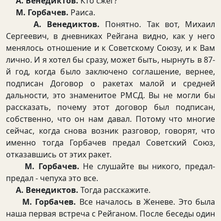
А. Венедиктов.
Кто сжег?
М. Горбачев.
Раиса.
А. Венедиктов.
Понятно. Так вот, Михаил
Сергеевич, в дневниках Рейгана видно, как у него
менялось отношение и к Советскому Союзу, и к Вам
лично. И я хотел бы сразу, может быть, нырнуть в 87-
й год, когда было заключено соглашение, вернее,
подписан Договор о ракетах малой и средней
дальности, это знаменитое РМСД. Вы не могли бы
рассказать, почему этот договор был подписан,
собственно, что он нам давал. Потому что многие
сейчас, когда снова возник разговор, говорят, что
именно тогда Горбачев предал Советский Союз,
отказавшись от этих ракет.
М. Горбачев.
Не слушайте вы никого, предал-
предал - чепуха это все.
А. Венедиктов.
Тогда расскажите.
М. Горбачев.
Все началось в Женеве. Это была
наша первая встреча с Рейганом. После беседы один