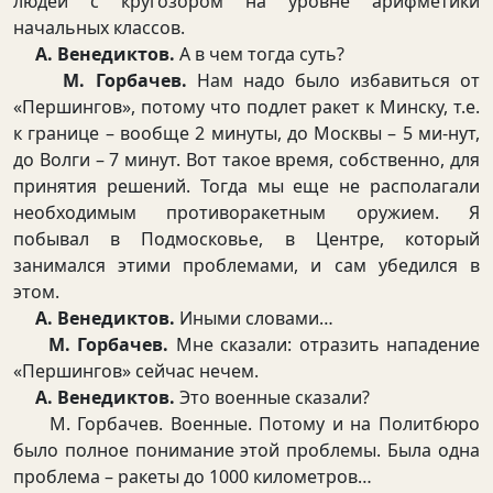
людей с кругозором на уровне арифметики
начальных классов.
А. Венедиктов.
А в чем тогда суть?
М. Горбачев.
Нам надо было избавиться от
«Першингов», потому что подлет ракет к Минску, т.е.
к границе – вообще 2 минуты, до Москвы – 5 ми-нут,
до Волги – 7 минут. Вот такое время, собственно, для
принятия решений. Тогда мы еще не располагали
необходимым противоракетным оружием. Я
побывал в Подмосковье, в Центре, который
занимался этими проблемами, и сам убедился в
этом.
А. Венедиктов.
Иными словами…
М. Горбачев.
Мне сказали: отразить нападение
«Першингов» сейчас нечем.
А. Венедиктов.
Это военные сказали?
М. Горбачев. Военные. Потому и на Политбюро
было полное понимание этой проблемы. Была одна
проблема – ракеты до 1000 километров…