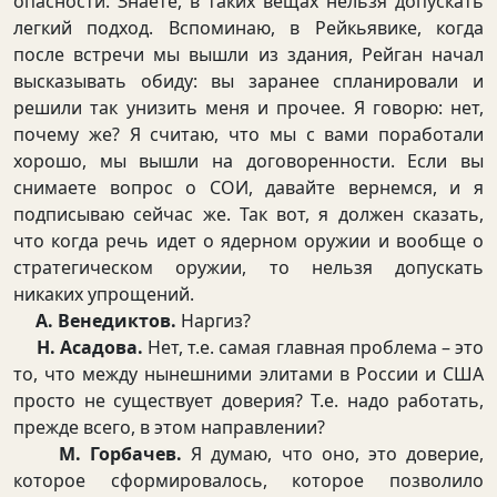
опасности. Знаете, в таких вещах нельзя допускать
легкий подход. Вспоминаю, в Рейкьявике, когда
после встречи мы вышли из здания, Рейган начал
высказывать обиду: вы заранее спланировали и
решили так унизить меня и прочее. Я говорю: нет,
почему же? Я считаю, что мы с вами поработали
хорошо, мы вышли на договоренности. Если вы
снимаете вопрос о СОИ, давайте вернемся, и я
подписываю сейчас же. Так вот, я должен сказать,
что когда речь идет о ядерном оружии и вообще о
стратегическом оружии, то нельзя допускать
никаких упрощений.
А. Венедиктов.
Наргиз?
Н. Асадова.
Нет, т.е. самая главная проблема – это
то, что между нынешними элитами в России и США
просто не существует доверия? Т.е. надо работать,
прежде всего, в этом направлении?
М. Горбачев.
Я думаю, что оно, это доверие,
которое сформировалось, которое позволило