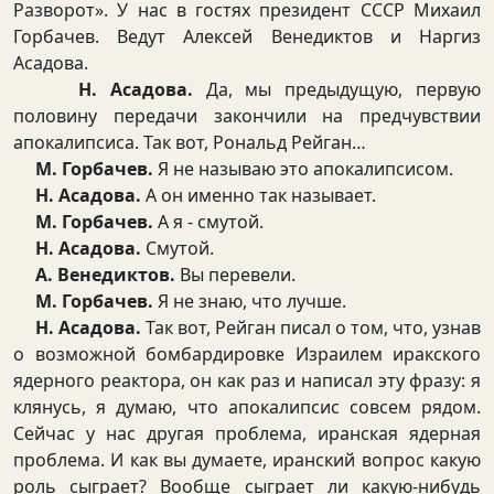
Разворот». У нас в гостях президент СССР Михаил
Горбачев. Ведут Алексей Венедиктов и Наргиз
Асадова.
Н. Асадова.
Да, мы предыдущую, первую
половину передачи закончили на предчувствии
апокалипсиса. Так вот, Рональд Рейган…
М. Горбачев.
Я не называю это апокалипсисом.
Н. Асадова.
А он именно так называет.
М. Горбачев.
А я - смутой.
Н. Асадова.
Смутой.
А. Венедиктов.
Вы перевели.
М. Горбачев.
Я не знаю, что лучше.
Н. Асадова.
Так вот, Рейган писал о том, что, узнав
о возможной бомбардировке Израилем иракского
ядерного реактора, он как раз и написал эту фразу: я
клянусь, я думаю, что апокалипсис совсем рядом.
Сейчас у нас другая проблема, иранская ядерная
проблема. И как вы думаете, иранский вопрос какую
роль сыграет? Вообще сыграет ли какую-нибудь