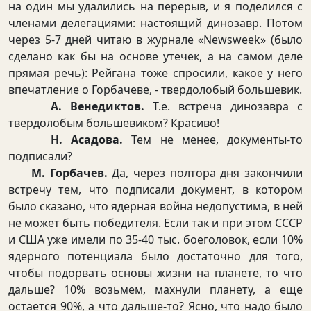
на один мы удалились на перерыв, и я поделился с
членами делегациями: настоящий динозавр. Потом
через 5-7 дней читаю в журнале «Newsweek» (было
сделано как бы на основе утечек, а на самом деле
прямая речь): Рейгана тоже спросили, какое у него
впечатление о Горбачеве, - твердолобый большевик.
А. Венедиктов.
Т.е. встреча динозавра с
твердолобым большевиком? Красиво!
Н. Асадова.
Тем не менее, документы-то
подписали?
М. Горбачев.
Да, через полтора дня закончили
встречу тем, что подписали документ, в котором
было сказано, что ядерная война недопустима, в ней
не может быть победителя. Если так и при этом СССР
и США уже имели по 35-40 тыс. боеголовок, если 10%
ядерного потенциала было достаточно для того,
чтобы подорвать основы жизни на планете, то что
дальше? 10% возьмем, махнули планету, а еще
остается 90%, а что дальше-то? Ясно, что надо было