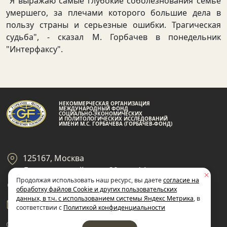
"Я выражаю самые глубокие соболезнования семье
умершего, за плечами которого большие дела в
пользу страны и серьезные ошибки. Трагическая
судьба", - сказал М. Горбачев в понедельник
"Интерфаксу".
НЕКОММЕРЧЕСКАЯ ОРГАНИЗАЦИЯ
МЕЖДУНАРОДНЫЙ ФОНД
СОЦИАЛЬНО-ЭКОНОМИЧЕСКИХ
И ПОЛИТОЛОГИЧЕСКИХ ИССЛЕДОВАНИЙ
ИМЕНИ М.С. ГОРБАЧЕВА (ГОРБАЧЕВ-ФОНД)
125167, Москва
Ленинградский пр-кт 39, стр 14
Продолжая использовать наш ресурс, вы даете
согласие на
+7 495 945-59-99
обработку файлов Cookie и других пользовательских
данных, в т.ч. с использованием системы Яндекс Метрика
, в
gf@gorby.ru
соответствии с
Политикой конфиденциальности
Cогласие на обработку
Политика