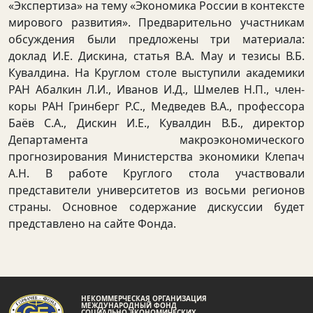
«Экспертиза» на тему «Экономика России в контексте
мирового развития». Предварительно участникам
обсуждения были предложены три материала:
доклад И.Е. Дискина, статья В.А. Мау и тезисы В.Б.
Кувалдина. На Круглом столе выступили академики
РАН Абалкин Л.И., Иванов И.Д., Шмелев Н.П., член-
коры РАН Гринберг Р.С., Медведев В.А., профессора
Баёв С.А., Дискин И.Е., Кувалдин В.Б., директор
Департамента макроэкономического
прогнозирования Министерства экономики Клепач
А.Н. В работе Круглого стола участвовали
представители университетов из восьми регионов
страны. Основное содержание дискуссии будет
представлено на сайте Фонда.
НЕКОММЕРЧЕСКАЯ ОРГАНИЗАЦИЯ
МЕЖДУНАРОДНЫЙ ФОНД
СОЦИАЛЬНО-ЭКОНОМИЧЕСКИХ