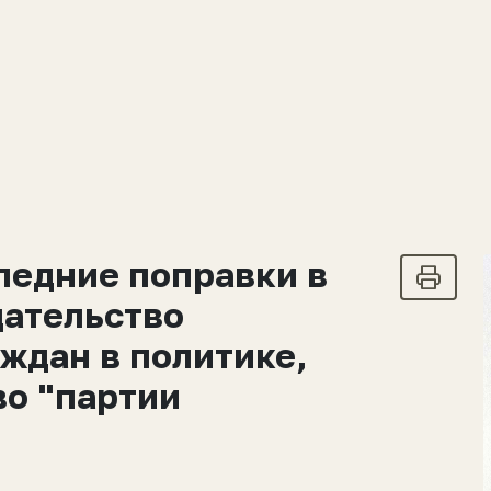
ледние поправки в
дательство
ждан в политике,
во "партии