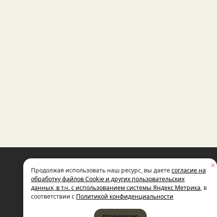
НЕКОММЕРЧЕСКАЯ ОРГАНИЗАЦИЯ
Продолжая использовать наш ресурс, вы даете
согласие на
МЕЖДУНАРОДНЫЙ ФОНД
СОЦИАЛЬНО-ЭКОНОМИЧЕСКИХ
обработку файлов Cookie и других пользовательских
И ПОЛИТОЛОГИЧЕСКИХ ИССЛЕДОВ
данных, в т.ч. с использованием системы Яндекс Метрика
, в
ИМЕНИ М.С. ГОРБАЧЕВА (ГОРБАЧЕВ-
соответствии с
Политикой конфиденциальности
принимаю