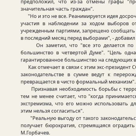
предположил, что из-за отмены графы "про
значительная часть граждан".
"Но и это не все. Реанимируется идея досро
участия в наблюдении за ходом выборов от
учрежденным партиями, запрещено сообщать и
в последний месяц перед выборами", - добавил
Он заметил, что "все это делается по ин
большинство в четвертой Думе". "Цель одн
гарантированное большинство на следующих вы
Как отмечает в связи с этим экс-президент С
законодательстве в сумме ведут к перерож
превращается в чисто формальный механизм".
Признавая необходимость борьбы с террор
тем не менее считает, что "когда принимает
экстремизма, что его можно использовать д
этим нельзя согласиться".
"Реальную выгоду от такого законодательст
получает бюрократия, стремящаяся оградить
М.Горбачев.