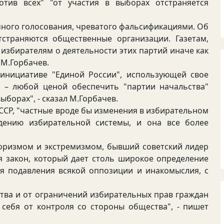
тив всех" "от участия в выборах отстраняется
чного голосования, чреватого фальсификациями. Об
страняются общественные организации. Газетам,
збирателям о деятельности этих партий иначе как
 М.Горбачев.
ициативе "Единой России", использующей свое
а – любой ценой обеспечить "партии начальства"
борах", - сказал М.Горбачев.
ССР, "частные вроде бы изменения в избирательном
дению избирательной системы, и она все более
измом и экстремизмом, бывший советский лидер
ся закон, который дает столь широкое определение
ля подавления всякой оппозиции и инакомыслия, с
ва и от ограничений избирательных прав граждан
 себя от контроля со стороны общества", - пишет