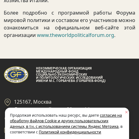
хозяйства Италии.
Более подробно с программой работы Форума
мировой политики и составом его участников можно
ознакомиться на официальном веб-сайте этой
организации
www.theworldpoliticalforum.org
.
НЕКОММЕРЧЕСКАЯ ОРГАНИЗАЦИЯ
МЕЖДУНАРОДНЫЙ ФОНД
СОЦИАЛЬНО-ЭКОНОМИЧЕСКИХ
И ПОЛИТОЛОГИЧЕСКИХ ИССЛЕДОВАНИЙ
ИМЕНИ М.С. ГОРБАЧЕВА (ГОРБАЧЕВ-ФОНД)
125167, Москва
Ленинградский пр-кт 39, стр 14
Продолжая использовать наш ресурс, вы даете
согласие на
+7 495 945-59-99
обработку файлов Cookie и других пользовательских
данных, в т.ч. с использованием системы Яндекс Метрика
, в
gf@gorby.ru
соответствии с
Политикой конфиденциальности