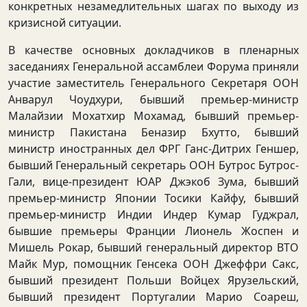
конкретных незамедлительных шагах по выходу из
кризисной ситуации.
В качестве основных докладчиков в пленарных
заседаниях Генеральной ассамблеи Форума приняли
участие заместитель Генерального Секретаря ООН
Анварул Чоудхури, бывший премьер-министр
Малайзии Мохатхир Мохамад, бывший премьер-
министр Пакистана Беназир Бхутто, бывший
министр иностранных дел ФРГ Ганс-Дитрих Геншер,
бывший Генеральный секретарь ООН Бутрос Бутрос-
Гали, вице-президент ЮАР Джэкоб Зума, бывший
премьер-министр Японии Тосики Кайфу, бывший
премьер-министр Индии Индер Кумар Гуджрал,
бывшие премьеры Франции Лионель Жоспен и
Мишель Рокар, бывший генеральный директор ВТО
Майк Мур, помощник Генсека ООН Джеффри Сакс,
бывший президент Польши Войцех Ярузельский,
бывший президент Португалии Марио Соареш,