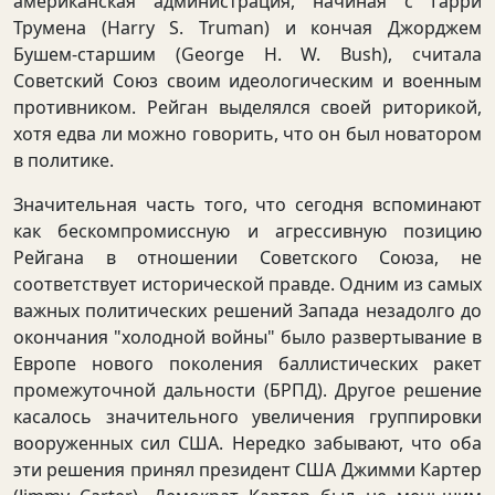
американская администрация, начиная с Гарри
Трумена (Harry S. Truman) и кончая Джорджем
Бушем-старшим (George H. W. Bush), считала
Советский Союз своим идеологическим и военным
противником. Рейган выделялся своей риторикой,
хотя едва ли можно говорить, что он был новатором
в политике.
Значительная часть того, что сегодня вспоминают
как бескомпромиссную и агрессивную позицию
Рейгана в отношении Советского Союза, не
соответствует исторической правде. Одним из самых
важных политических решений Запада незадолго до
окончания "холодной войны" было развертывание в
Европе нового поколения баллистических ракет
промежуточной дальности (БРПД). Другое решение
касалось значительного увеличения группировки
вооруженных сил США. Нередко забывают, что оба
эти решения принял президент США Джимми Картер