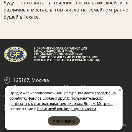
будут проходить в течение нескольких дней и в
различных местах, в том числе на семейном ранчо
Бушей в Техасе.
НЕКОММЕРЧЕСКАЯ ОРГАНИЗАЦИЯ
МЕЖДУНАРОДНЫЙ ФОНД
СОЦИАЛЬНО-ЭКОНОМИЧЕСКИХ
И ПОЛИТОЛОГИЧЕСКИХ ИССЛЕДОВАНИЙ
ИМЕНИ М.С. ГОРБАЧЕВА (ГОРБАЧЕВ-ФОНД)
125167, Москва
Ленинградский пр-кт 39, стр 14
Продолжая использовать наш ресурс, вы даете
согласие на
+7 495 945-59-99
обработку файлов Cookie и других пользовательских
данных, в т.ч. с использованием системы Яндекс Метрика
, в
gf@gorby.ru
соответствии с
Политикой конфиденциальности
Cогласие на обработку
Политика
принимаю
пользовательских данных
конфиденциальности