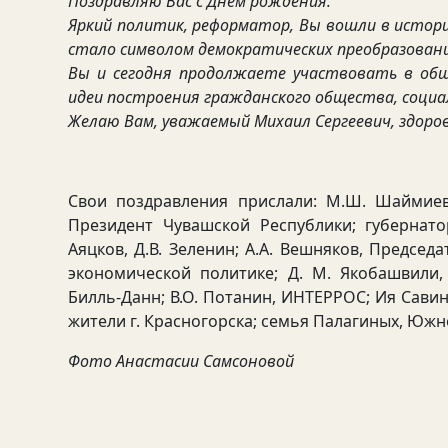
Поздравляю Вас с Днем рождения.
Яркий политик, реформатор, Вы вошли в истори
стало символом демократических преобразован
Вы и сегодня продолжаете участвовать в об
идеи построения гражданского общества, социа
Желаю Вам, уважаемый Михаил Сергеевич, здоровь
Свои поздравления прислали: М.Ш. Шаймиев,
Президент Чувашской Республики; губернатор
Аяцков, Д.В. Зеленин; А.А. Вешняков, Председ
экономической политике; Д. М. Якобашвили
Билль-Данн; В.О. Потанин, ИНТЕРРОС; Ия Савина
жители г. Красногорска; семья Палагиных, Южн
Фото Анастасии Самсоновой