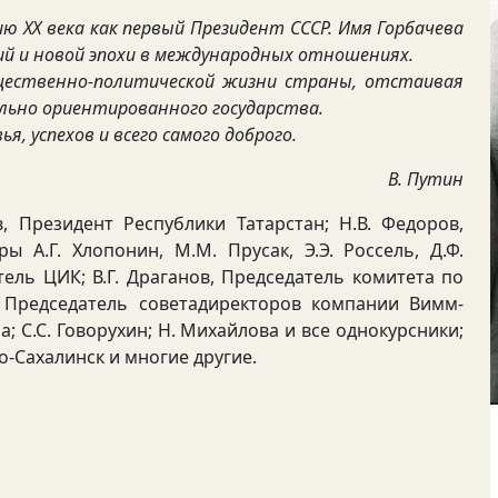
ю ХХ века как первый Президент СССР. Имя Горбачева
ий и новой эпохи в международных отношениях.
щественно-политической жизни страны, отстаивая
льно ориентированного государства.
я, успехов и всего самого доброго.
В. Путин
 Президент Республики Татарстан; Н.В. Федоров,
ы А.Г. Хлопонин, М.М. Прусак, Э.Э. Россель, Д.Ф.
атель ЦИК; В.Г. Драганов, Председатель комитета по
, Председатель советадиректоров компании Вимм-
; С.С. Говорухин; Н. Михайлова и все однокурсники;
о-Сахалинск и многие другие.