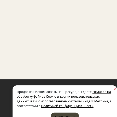
НЕКОММЕРЧЕСКАЯ ОРГАНИЗАЦИЯ
Продолжая использовать наш ресурс, вы даете
согласие на
МЕЖДУНАРОДНЫЙ ФОНД
СОЦИАЛЬНО-ЭКОНОМИЧЕСКИХ
обработку файлов Cookie и других пользовательских
И ПОЛИТОЛОГИЧЕСКИХ ИССЛЕДОВ
данных, в т.ч. с использованием системы Яндекс Метрика
, в
ИМЕНИ М.С. ГОРБАЧЕВА (ГОРБАЧЕВ-
соответствии с
Политикой конфиденциальности
принимаю