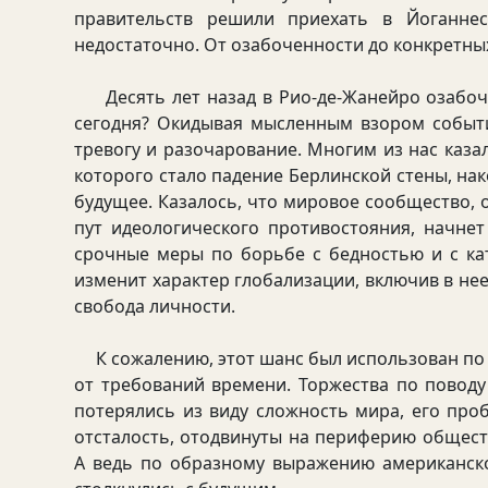
правительств решили приехать в Йоганнес
недостаточно. От озабоченности до конкретны
Десять лет назад в Рио-де-Жанейро озабоче
сегодня? Окидывая мысленным взором событ
тревогу и разочарование. Многим из нас каз
которого стало падение Берлинской стены, на
будущее. Казалось, что мировое сообщество, 
пут идеологического противостояния, начнет
срочные меры по борьбе с бедностью и с к
изменит характер глобализации, включив в нее
свобода личности.
К сожалению, этот шанс был использован по 
от требований времени. Торжества по повод
потерялись из виду сложность мира, его про
отсталость, отодвинуты на периферию общес
А ведь по образному выражению американск