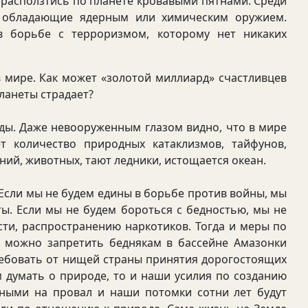
 расползтись по планете кровавыми пятнами. Среди
, обладающие ядерным или химическим оружием.
 борьбе с терроризмом, которому нет никаких
мире. Как может «золотой миллиард» счастливцев
ланеты страдает?
. Даже невооруженным глазом видно, что в мире
ет количество природных катаклизмов, тайфунов,
ний, животных, тают ледники, истощается океан.
Если мы не будем едины в борьбе против войны, мы
ы. Если мы не будем бороться с бедностью, мы не
сти, распространению наркотиков. Тогда и меры по
к можно запретить беднякам в бассейне Амазонки
требовать от нищей страны принятия дорогостоящих
 думать о природе, то и наши усилия по созданию
нными на провал и наши потомки сотни лет будут