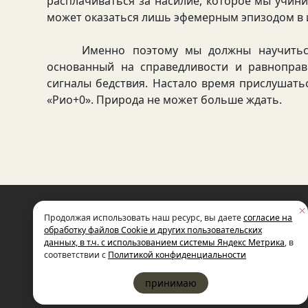
расплачиваться за насилие, которое мы учин
может оказаться лишь эфемерным эпизодом в 
Именно поэтому мы должны научиться д
основанный на справедливости и равноправ
сигналы бедствия. Настало время прислушать
«Рио+0». Природа не может больше ждать.
НЕКОММЕРЧЕСКАЯ ОРГАНИЗАЦИЯ
Продолжая использовать наш ресурс, вы даете
согласие на
МЕЖДУНАРОДНЫЙ ФОНД
СОЦИАЛЬНО-ЭКОНОМИЧЕСКИХ
обработку файлов Cookie и других пользовательских
И ПОЛИТОЛОГИЧЕСКИХ ИССЛЕДОВ
данных, в т.ч. с использованием системы Яндекс Метрика
, в
ИМЕНИ М.С. ГОРБАЧЕВА (ГОРБАЧЕВ-
соответствии с
Политикой конфиденциальности
принимаю