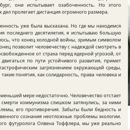
бург, они испытывает озабоченность. Но этого
х дел пролегает дистанция огромного размера.
нность уже была высказана. Но где мы находимся
ия последнего десятилетия, я испытываю большую
алось, что конец холодной войны, зримым символом
конец позволит человечеству с надеждой смотреть в
освобожденное от страха перед ядерной угрозой, от
 двигаться по пути устойчивого развития, примет
атастрофическим загрязнением окружающей среды,
 такие понятия, как солидарность, права человека и
меньшей мере недостаточно. Человечество отстает
у смерти коммунизма слишком затянулись, за ними
блемы, его противоречия. Забыты были бедность и
твенного сознания неотложные проблемы экологии.
ого футуролога Олвена Тоффлера, мы уже реально