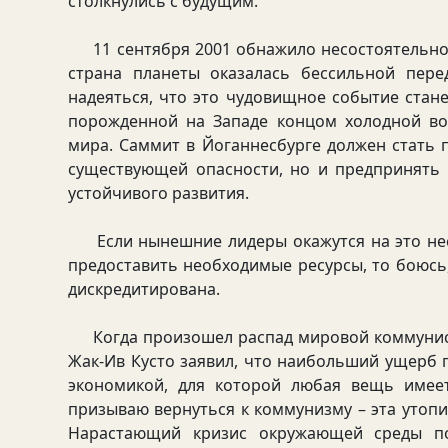
столкнулись с будущим.
11 сентября 2001 обнажило несостоятельно
страна планеты оказалась бессильной пере
надеяться, что это чудовищное событие стан
порожденной на Западе концом холодной во
мира. Саммит в Йоганнесбурге должен стать
существующей опасности, но и предпринять
устойчивого развития.
Если нынешние лидеры окажутся на это несп
предоставить необходимые ресурсы, то боюсь
дискредитирована.
Когда произошел распад мировой коммунист
Жак-Ив Кусто заявил, что наибольший ущерб
экономикой, для которой любая вещь имеет
призываю вернуться к коммунизму – эта утопия
Нарастающий кризис окружающей среды пок