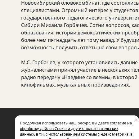
Новосибирский оловокомбинат, где состоялис
специалистами. Огромный интерес у студентов
государственного педагогического университет
Сибири Михаила Горбачев. Сотни вопросов, к
образования, истории демократических преобр
более чем пятнадцать лет тому назад. У будущ
возможность получить ответы на свои вопросы 
М.С. Горбачев, у которого установились давни
журналистами принял участие в нескольких те
радио передачу «Наедине со всеми», в которой
кинофильмах, музыкальных произведениях.
НЕКОММЕРЧЕСКАЯ ОРГАНИЗАЦИЯ
Продолжая использовать наш ресурс, вы даете
согласие на
МЕЖДУНАРОДНЫЙ ФОНД
СОЦИАЛЬНО-ЭКОНОМИЧЕСКИХ
обработку файлов Cookie и других пользовательских
И ПОЛИТОЛОГИЧЕСКИХ ИССЛЕДОВ
данных, в т.ч. с использованием системы Яндекс Метрика
, в
ИМЕНИ М.С. ГОРБАЧЕВА (ГОРБАЧЕВ-