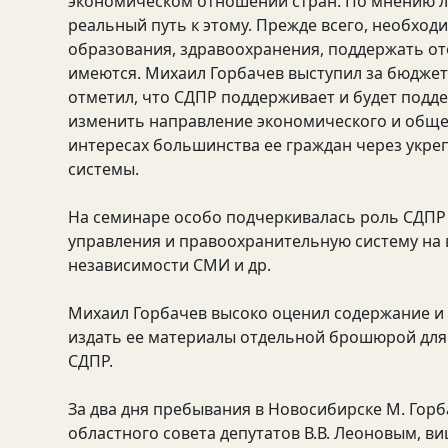
экономическом отношении стран. По мнению л
реальный путь к этому. Прежде всего, необхо
образования, здравоохранения, поддержать оте
имеются. Михаил Горбачев выступил за бюдже
отметил, что СДПР поддерживает и будет подде
изменить направление экономического и обще
интересах большинства ее граждан через укре
системы.
На семинаре особо подчеркивалась роль СДПР
управления и правоохранительную систему на в
независимости СМИ и др.
Михаил Горбачев высоко оценил содержание и 
издать ее материалы отдельной брошюрой для 
СДПР.
За два дня пребывания в Новосибирске М. Горб
областного совета депутатов В.В. Леоновым, в