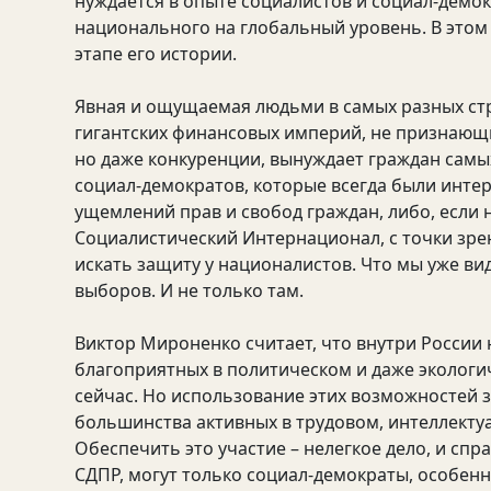
нуждается в опыте социалистов и социал-демок
национального на глобальный уровень. В этом
этапе его истории.
Явная и ощущаемая людьми в самых разных стр
гигантских финансовых империй, не признающи
но даже конкуренции, вынуждает граждан самых
социал-демократов, которые всегда были инте
ущемлений прав и свобод граждан, либо, если
Социалистический Интернационал, с точки зрен
искать защиту у националистов. Что мы уже ви
выборов. И не только там.
Виктор Мироненко считает, что внутри России 
благоприятных в политическом и даже экологи
сейчас. Но использование этих возможностей з
большинства активных в трудовом, интеллект
Обеспечить это участие – нелегкое дело, и сп
СДПР, могут только социал-демократы, особенн