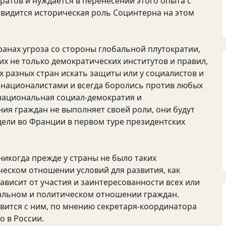
ратов и нуждается в перенесении этого опыта с
 видится историческая роль Социнтерна на этом
анах угроза со стороны глобальной плутократии,
х не только демократических институтов и правил,
 разных стран искать защиты или у социалистов и
рнационалистами и всегда боролись против любых
 национальная социал-демократия и
ия граждан не выполняет своей роли, они будут
дели во Франции в первом туре президентских
никогда прежде у страны не было таких
ческом отношении условий для развития, как
ависит от участия и заинтересованности всех или
уальном и политическом отношении граждан.
равится с ним, по мнению секретаря-координатора
о в России.