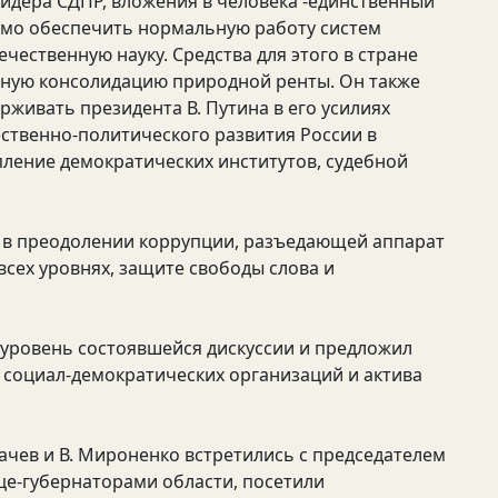
идера СДПР, вложения в человека -единственный
димо обеспечить нормальную работу систем
чественную науку. Средства для этого в стране
тную консолидацию природной ренты. Он также
рживать президента В. Путина в его усилиях
ственно-политического развития России в
пление демократических институтов, судебной
 в преодолении коррупции, разъедающей аппарат
сех уровнях, защите свободы слова и
уровень состоявшейся дискуссии и предложил
социал-демократических организаций и актива
ачев и В. Мироненко встретились с председателем
ице-губернаторами области, посетили