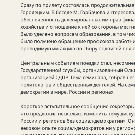
Сразу по прилету состоялась продолжительная 
Городецким. В беседе М. Горбачева интересов
обеспеченность делегированных им прав фин
хозяйства и отношение к ней со стороны местн
было уделено вопросам образования, в том чис
было получено обращение профсоюза работник
проводимую им акцию по сбору подписей под о
Центральным событием поездки стал, несомне
Государственной службы, организованный Оль
организацией СДПР. Тема семинара, собравшего
политологов и общественных деятелей. На сем
демократии в мире, России и регионах.
Короткое вступительное сообщение секретарь-
что предложил несколько изменить тему дискус
России и регионов без социал-демократии». Он
вековом опыте социал-демократов ни у регионо