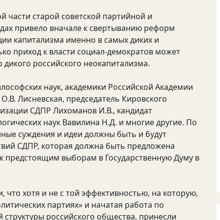
й части старой советской партийной и
годах привело вначале к свертыванию реформ
ации капитализма именно в самых диких и
ько приход к власти социал-демократов может
 дикого российского неокапитализма.
илософских наук, академики Российской Академии
 О.В. Лисневская, председатель Кировского
изации СДПР Лихоманов И.В., кандидат
огических наук Вавилина Н.Д. и многие другие. По
ные суждения и идеи должны быть и будут
вий СДПР, которая должна быть предложена
и к предстоящим выборам в Государственную Думу в
 что хотя и не с той эффективностью, на которую,
литических партиях» и начатая работа по
й структуры российского общества, принесли