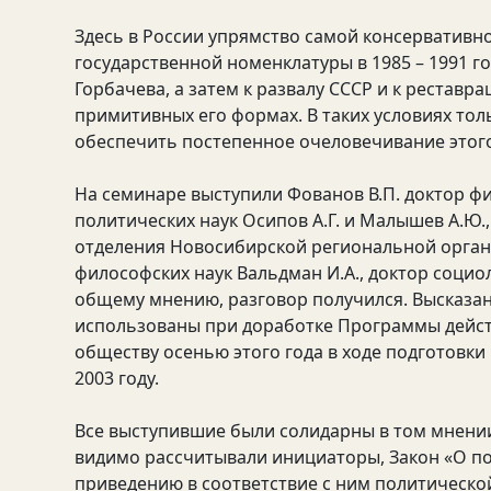
Здесь в России упрямство самой консервативно
государственной номенклатуры в 1985 – 1991 
Горбачева, а затем к развалу СССР и к реставр
примитивных его формах. В таких условиях тол
обеспечить постепенное очеловечивание этого
На семинаре выступили Фованов В.П. доктор ф
политических наук Осипов А.Г. и Малышев А.Ю.,
отделения Новосибирской региональной орган
философских наук Вальдман И.А., доктор социол
общему мнению, разговор получился. Высказан
использованы при доработке Программы дейст
обществу осенью этого года в ходе подготовк
2003 году.
Все выступившие были солидарны в том мнении,
видимо рассчитывали инициаторы, Закон «О по
приведению в соответствие с ним политическо