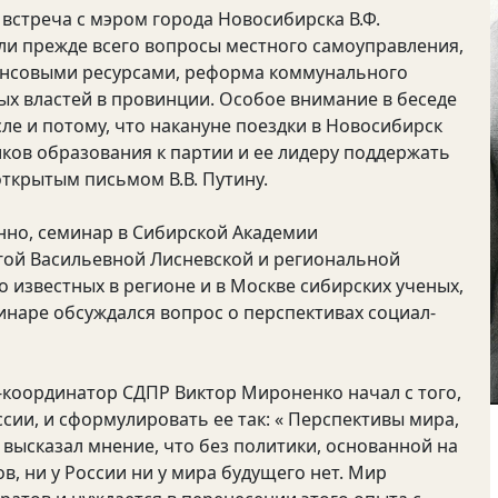
встреча с мэром города Новосибирска В.Ф.
али прежде всего вопросы местного самоуправления,
ансовыми ресурсами, реформа коммунального
ых властей в провинции. Особое внимание в беседе
ле и потому, что накануне поездки в Новосибирск
ов образования к партии и ее лидеру поддержать
ткрытым письмом В.В. Путину.
нно, семинар в Сибирской Академии
гой Васильевной Лисневской и региональной
 известных в регионе и в Москве сибирских ученых,
инаре обсуждался вопрос о перспективах социал-
координатор СДПР Виктор Мироненко начал с того,
сии, и сформулировать ее так: « Перспективы мира,
 высказал мнение, что без политики, основанной на
в, ни у России ни у мира будущего нет. Мир