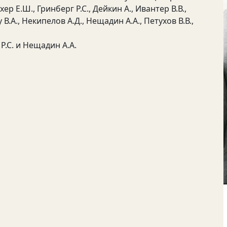
р Е.Ш., Гринберг Р.С., Дейкин А., Ивантер В.В.,
В.А., Некипелов А.Д., Нещадин А.А., Петухов В.В.,
.С. и Нещадин А.А.