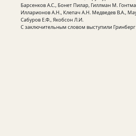
Барсенков А.С., Бонет Пилар, Гиллман М. Гонтмахе
Илларионов А.Н., Клепач А.Н. Медведев В.А., Мау 
Сабуров Е.Ф., Якобсон Л.И.
С заключительным словом выступили Гринберг Р