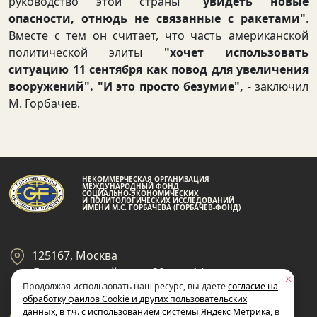
руководство этой страны
"увидеть новые
опасности, отнюдь не связанные с ракетами"
.
Вместе с тем он считает, что часть американской
политической элиты
"хочет использовать
ситуацию 11 сентября как повод для увеличения
вооружений". "И это просто безумие",
- заключил
М. Горбачев.
НЕКОММЕРЧЕСКАЯ ОРГАНИЗАЦИЯ
МЕЖДУНАРОДНЫЙ ФОНД
СОЦИАЛЬНО-ЭКОНОМИЧЕСКИХ
И ПОЛИТОЛОГИЧЕСКИХ ИССЛЕДОВАНИЙ
ИМЕНИ М.С. ГОРБАЧЕВА (ГОРБАЧЕВ-ФОНД)
125167, Москва
Ленинградский пр-кт 39, стр 14
Продолжая использовать наш ресурс, вы даете
согласие на
+7 495 945-59-99
обработку файлов Cookie и других пользовательских
данных, в т.ч. с использованием системы Яндекс Метрика
, в