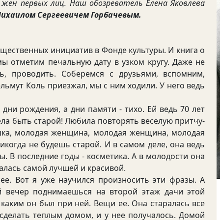
и жен первых лиц. Наш обозреватель Елена Яковлева
ихаилом Сергеевичем Горбачевым.
щественных инициатив в Фонде культуры. И книга о
 мы отметим печальную дату в узком кругу. Даже не
ть, проводить. Соберемся с друзьями, вспомним,
ельмут Коль приезжал, мы с ним ходили. У него ведь
и рождения, а дни памяти - тихо. Ей ведь 70 лет
тела быть старой! Любила повторять веселую притчу-
ушка, молодая женщина, молодая женщина, молодая
никогда не будешь старой. И в самом деле, она ведь
ты. В последние годы - косметика. А в молодости она
залась самой лучшей и красивой.
. Вот я уже научился произносить эти фразы. А
й вечер поднимаешься на второй этаж дачи этой
, каким он был при ней. Вещи ее. Она старалась все
- сделать теплым домом, и у нее получалось. Домой