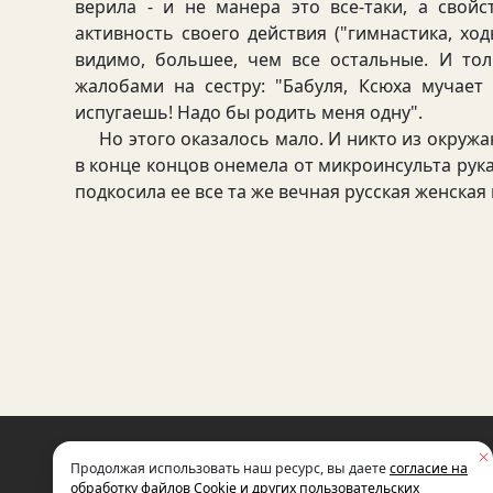
верила - и не манера это все-таки, а свой
активность своего действия ("гимнастика, хо
видимо, большее, чем все остальные. И то
жалобами на сестру: "Бабуля, Ксюха мучает
испугаешь! Надо бы родить меня одну".
Но этого оказалось мало. И никто из окружающ
в конце концов онемела от микроинсульта рука.
подкосила ее все та же вечная русская женская
НЕКОММЕРЧЕСКАЯ ОРГАНИЗАЦИЯ
Продолжая использовать наш ресурс, вы даете
согласие на
МЕЖДУНАРОДНЫЙ ФОНД
СОЦИАЛЬНО-ЭКОНОМИЧЕСКИХ
обработку файлов Cookie и других пользовательских