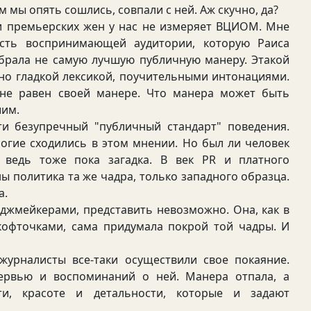
м мы опять сошлись, совпали с ней. Аж скучно, да?
премьерских жен у нас не измеряет ВЦИОМ. Мне
асть воспринимающей аудитории, которую Раиса
ыбрала не самую лучшую публичную манеру. Этакой
но гладкой лексикой, поучительными интонациями.
 не равен своей манере. Что манера может быть
шим.
езупречный "публичный стандарт" поведения.
огие сходились в этом мнении. Но был ли человек
 ведь тоже пока загадка. В век PR и платного
 политика та же чадра, только западного образца.
а.
жмейкерами, представить невозможно. Она, как в
офточками, сама придумала покрой той чадры. И
налисты все-таки осуществили свое покаяние.
ервью и воспоминаний о ней. Манера отпала, а
ти, красоте и детальности, которые и задают