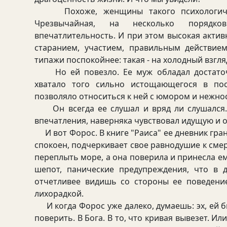
Похоже, женщины такого психологическо
Чрезвычайная, на несколько порядк
впечатлительность. И при этом высокая актив
старанием, участием, правильным действие
типажи поспокойнее: такая - на холодный взгля
Но ей повезло. Ее муж обладал достаточн
хватало того сильно истощающегося в пос
позволяло относиться к ней с юмором и нежно
Он всегда ее слушал и вряд ли слушался. 
впечатления, наверняка чувствовал идущую и о
И вот Форос. В книге "Раиса" ее дневник гр
спокоен, подчеркивает свое равнодушие к смерти
переплыть море, а она поверила и принесла е
шепот, панические предупреждения, что в д
отчетливее видишь со стороны ее поведени
лихорадкой.
И когда Форос уже далеко, думаешь: эх, ей бы
поверить. В Бога. В то, что кривая вывезет. И