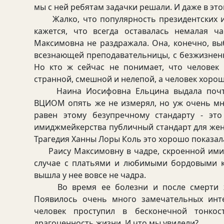
мы с ней ребятам задачки решали. И даже в это
Жалко, что популярность президентских и 
кажется, что всегда оставалась немалая ч
Максимовна не раздражала. Она, конечно, в
всезнающей преподавательницы, с безжизнен
Но кто ж сейчас не понимает, что человек
странной, смешной и нелепой, а человек хоро
Наина Иосифовна Ельцина выдала почти б
ВЦИОМ опять же не измерял, но уж очень мн
равен этому безупречному стандарту - это
имиджмейкерства публичный стандарт для жены
Трагедия Ханны Лоры Коль это хорошо показал
Раису Максимовну в чадре, скроенной имид
случае с платьями и любимыми бордовыми к
вышла у нее вовсе не чадра.
Во время ее болезни и после смерти жур
Появилось очень много замечательных инт
человек проступил в бесконечной тонкос
драгоценность жизни. И что мы увидели?