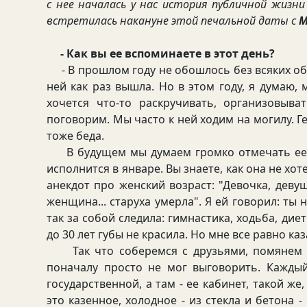
с нее началась у нас история публичной жизн
встретилась накануне этой печальной даты с
М
- Как вы ее вспоминаете в этот день?
- В прошлом году не обошлось без всяких об
ней как раз вышла. Но в этом году, я думаю,
хочется что-то раскручивать, организовыва
поговорим. Мы часто к ней ходим на могилу. Г
тоже беда.
В будущем мы думаем громко отмечать ее дн
исполнится в январе. Вы знаете, как она не хо
анекдот про женский возраст: "Девочка, дев
женщина... старуха умерла". Я ей говорил: ты 
так за собой следила: гимнастика, ходьба, дие
до 30 лет губы не красила. Но мне все равно ка
Так что соберемся с друзьями, помянем ее
поначалу просто не мог выговорить. Кажды
государственной, а там - ее кабинет, такой же
это казенное, холодное - из стекла и бетона 