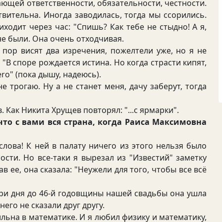
ющей ответственности, обязательности, честности.
вительна. Иногда заводилась, тогда мы ссорились.
иходит через час: "Спишь? Как тебе не стыдно! А я,
не были. Она очень отходчивая.
ор висят два изречения, пожелтели уже, но я не
"В споре рождается истина. Но когда страсти кипят,
ro" (пока дышу, надеюсь).
 трогаю. Ну а не станет меня, дачу заберут, тогда
Как Никита Хрущев повторял: "...с ярмарки".
что с вами вся страна, когда Раиса Максимовна
ова! К ней в палату ничего из этого нельзя было
ости. Но все-таки я вырезал из "Известий" заметку
в ее, она сказала: "Неужели для того, чтобы все всё
 три дня до 46-й годовщины нашей свадьбы она ушла
него не сказали друг другу.
льна в математике. И я любил физику и математику,