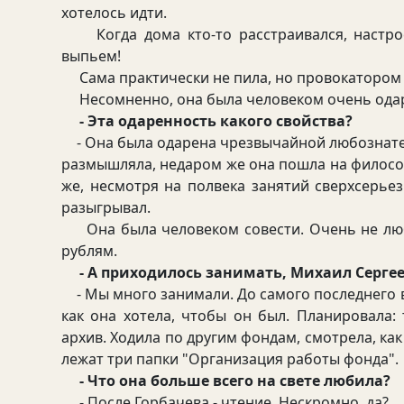
хотелось идти.
Когда дома кто-то расстраивался, настрое
выпьем!
Сама практически не пила, но провокатором
Несомненно, она была человеком очень ода
- Эта одаренность какого свойства?
- Она была одарена чрезвычайной любознате
размышляла, недаром же она пошла на филосо
же, несмотря на полвека занятий сверхсерье
разыгрывал.
Она была человеком совести. Очень не любил
рублям.
- А приходилось занимать, Михаил Серге
- Мы много занимали. До самого последнего в
как она хотела, чтобы он был. Планировала: 
архив. Ходила по другим фондам, смотрела, как 
лежат три папки "Организация работы фонда".
- Что она больше всего на свете любила?
- После Горбачева - чтение. Нескромно, да?