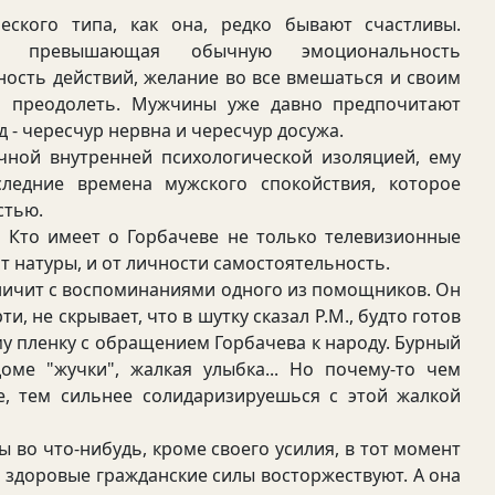
го типа, как она, редко бывают счастливы.
ов превышающая обычную эмоциональность
ность действий, желание во все вмешаться и своим
м преодолеть. Мужчины уже давно предпочитают
д - чересчур нервна и чересчур досужа.
ой внутренней психологической изоляцией, ему
ледние времена мужского спокойствия, которое
стью.
Кто имеет о Горбачеве не только телевизионные
т натуры, и от личности самостоятельность.
аничит с воспоминаниями одного из помощников. Он
, не скрывает, что в шутку сказал Р.М., будто готов
му пленку с обращением Горбачева к народу. Бурный
оме "жучки", жалкая улыбка... Но почему-то чем
е, тем сильнее солидаризируешься с этой жалкой
 во что-нибудь, кроме своего усилия, в тот момент
ли здоровые гражданские силы восторжествуют. А она