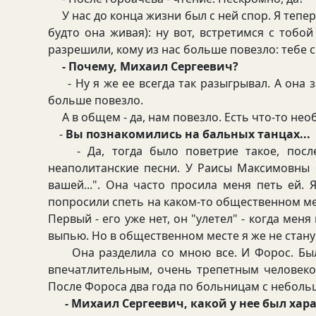
У нас до конца жизни был с ней спор. Я теперь
будто она живая): ну вот, встретимся с тоб
разрешили, кому из нас больше повезло: тебе с
- Почему, Михаил Сергеевич?
- Ну я же ее всегда так разыгрывал. А она з
больше повезло.
А в общем - да, нам повезло. Есть что-то нео
-
Вы познакомились на бальных танцах...
- Да, тогда было поветрие такое, после
неаполитанские песни. У Раисы Максимовны 
вашей...". Она часто просила меня петь ей.
попросили спеть на каком-то общественном мер
Первый - его уже нет, он "улетел" - когда мен
выпью. Но в общественном месте я же не стану
Она разделила со мною все. И Форос. Был
впечатлительным, очень трепетным человеком
После Фороса два года по больницам с небол
- Михаил Сергеевич, какой у нее был хар