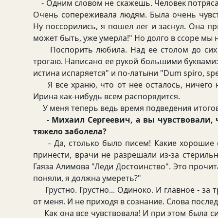
- Одним словом не скажешь. Человек потряса
Очень сопереживала людям. Была очень чувст
Ну поссорились, я пошел лег и заснул. Она пр
может быть, уже умерла!" Но долго в ссоре мы 
Поспорить любила. Над ее столом до сих п
трогаю. Написано ее рукой большими буквами: 
истина испаряется" и по-латыни "Dum spiro, spe
Я все храню, что от нее осталось, ничего не
Ирина как-нибудь всем распорядится.
У меня теперь ведь время подведения итогов. 
- Михаил Сергеевич, а вы чувствовали, 
тяжело заболела?
- Да, столько было писем! Какие хорошие сл
принести, врачи не разрешали из-за стерильн
Гаяза Алимова "Леди Достоинство". Это прочита
поняли, я должна умереть?"
Грустно. Грустно... Одиноко. И главное - за
от меня. И не приходя в сознание. Слова послед
Как она все чувствовала! И при этом была си