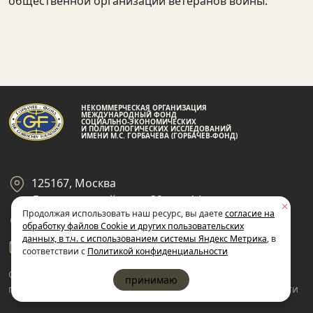
общественной организации ветеранов войны.
НЕКОММЕРЧЕСКАЯ ОРГАНИЗАЦИЯ
МЕЖДУНАРОДНЫЙ ФОНД
СОЦИАЛЬНО-ЭКОНОМИЧЕСКИХ
И ПОЛИТОЛОГИЧЕСКИХ ИССЛЕДОВАНИЙ
ИМЕНИ М.С. ГОРБАЧЕВА (ГОРБАЧЕВ-ФОНД)
125167, Москва
Ленинградский пр-кт 39, стр 14
Продолжая использовать наш ресурс, вы даете
согласие на
+7 495 945-59-99
обработку файлов Cookie и других пользовательских
данных, в т.ч. с использованием системы Яндекс Метрика
, в
gf@gorby.ru
соответствии с
Политикой конфиденциальности
Cогласие на обработку
Политика
принимаю
пользовательских данных
конфиденциальности