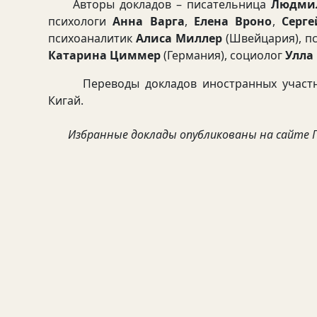
Авторы докладов – писательница
Людмил
психологи
Анна Варга
,
Елена Вроно
,
Серге
психоаналитик
Алиса Миллер
(Швейцария), п
Катарина Циммер
(Германия), социолог
Улла
Переводы докладов иностранных участник
Кигай.
Избранные доклады опубликованы на сайте Г