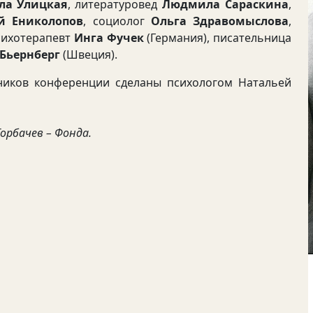
а Улицкая
, литературовед
Людмила Сараскина
,
й Ениколопов
, социолог
Ольга Здравомыслова
,
сихотерапевт
Инга Фучек
(Германия), писательница
 Бьернберг
(Швеция).
ов конференции сделаны психологом Натальей
орбачев – Фонда.