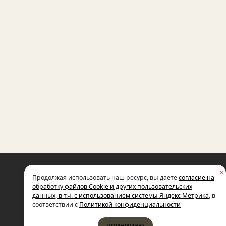
НЕКОММЕРЧЕСКАЯ ОРГАНИЗАЦИЯ
Продолжая использовать наш ресурс, вы даете
согласие на
МЕЖДУНАРОДНЫЙ ФОНД
СОЦИАЛЬНО-ЭКОНОМИЧЕСКИХ
обработку файлов Cookie и других пользовательских
И ПОЛИТОЛОГИЧЕСКИХ ИССЛЕДОВ
данных, в т.ч. с использованием системы Яндекс Метрика
, в
ИМЕНИ М.С. ГОРБАЧЕВА (ГОРБАЧЕВ-
соответствии с
Политикой конфиденциальности
принимаю