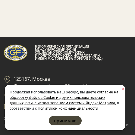
НЕКОММЕРЧЕСКАЯ ОРГАНИЗАЦИЯ
МЕЖДУНАРОДНЫЙ ФОНД
СОЦИАЛЬНО-ЭКОНОМИЧЕСКИХ
И ПОЛИТОЛОГИЧЕСКИХ ИССЛЕДОВАНИЙ
ИМЕНИ М.С. ГОРБАЧЕВА (ГОРБАЧЕВ-ФОНД)
125167, Москва
Ленинградский пр-кт 39, стр 14
Продолжая использовать наш ресурс, вы даете
согласие на
+7 495 945-59-99
обработку файлов Cookie и других пользовательских
данных, в т.ч. с использованием системы Яндекс Метрика
, в
gf@gorby.ru
соответствии с
Политикой конфиденциальности
Cогласие на обработку
Политика
принимаю
пользовательских данных
конфиденциальности